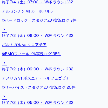
終了
7/4（土）07:00
・
W杯 ラウンド32
アルゼンチン
vs
カーボベルデ
ハードロック・スタジアム
実況ログ
7
件
stadium
forum
chevron_right
終了
7/3（金）08:00
・
W杯 ラウンド32
ポルトガル
vs
クロアチア
BMOフィールド
実況ログ
35
件
stadium
forum
chevron_right
終了
7/2（木）09:00
・
W杯 ラウンド32
アメリカ
vs
ボスニア・ヘルツェゴビナ
リーバイス・スタジアム
実況ログ
20
件
stadium
forum
chevron_right
終了
7/2（木）05:00
・
W杯 ラウンド32