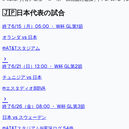
🇯🇵
日本代表の試合
終了
6/15（月）05:00
・
W杯 GL第1節
オランダ
vs
日本
AT&Tスタジアム
stadium
chevron_right
終了
6/21（日）13:00
・
W杯 GL第2節
チュニジア
vs
日本
エスタディオBBVA
stadium
chevron_right
終了
6/26（金）08:00
・
W杯 GL第3節
日本
vs
スウェーデン
AT&Tスタジアム
実況ログ
54
件
stadium
forum