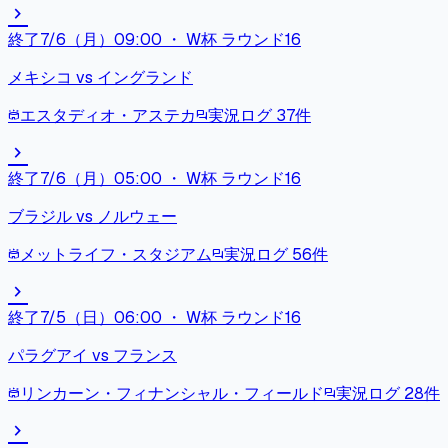
chevron_right
終了
7/6（月）09:00
・
W杯 ラウンド16
メキシコ
vs
イングランド
エスタディオ・アステカ
実況ログ
37
件
stadium
forum
chevron_right
終了
7/6（月）05:00
・
W杯 ラウンド16
ブラジル
vs
ノルウェー
メットライフ・スタジアム
実況ログ
56
件
stadium
forum
chevron_right
終了
7/5（日）06:00
・
W杯 ラウンド16
パラグアイ
vs
フランス
リンカーン・フィナンシャル・フィールド
実況ログ
28
件
stadium
forum
chevron_right