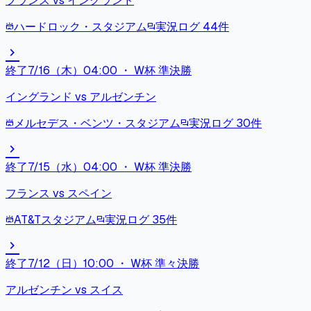
フランス
vs
イングランド
ハードロック・スタジアム
実況ログ
44
件
stadium
forum
chevron_right
終了
7/16（木）04:00
・
W杯 準決勝
イングランド
vs
アルゼンチン
メルセデス・ベンツ・スタジアム
実況ログ
30
件
stadium
forum
chevron_right
終了
7/15（水）04:00
・
W杯 準決勝
フランス
vs
スペイン
AT&Tスタジアム
実況ログ
35
件
stadium
forum
chevron_right
終了
7/12（日）10:00
・
W杯 準々決勝
アルゼンチン
vs
スイス