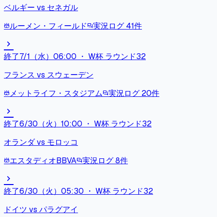
ベルギー
vs
セネガル
ルーメン・フィールド
実況ログ
41
件
stadium
forum
chevron_right
終了
7/1（水）06:00
・
W杯 ラウンド32
フランス
vs
スウェーデン
メットライフ・スタジアム
実況ログ
20
件
stadium
forum
chevron_right
終了
6/30（火）10:00
・
W杯 ラウンド32
オランダ
vs
モロッコ
エスタディオBBVA
実況ログ
8
件
stadium
forum
chevron_right
終了
6/30（火）05:30
・
W杯 ラウンド32
ドイツ
vs
パラグアイ