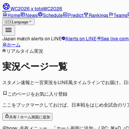
sports_soccer
WC2026 x toto
WC2026
home
article
sports_soccer
poll
emoji_events
flag
l
Home
News
Schedule
Predict
Rankings
Teams
expand_more
🇺🇸
Language
menu
Japan match alerts on LINE
Alerts on LINE
·
See live co
podcasts
home
ホーム
リアルタイム実況
podcasts
実況ページ一覧
スタメン速報と一言実況をLINE風タイムラインでお届け。
bookmark_add
このページをお気に入り登録
ここをブックマークしておけば、日本戦をはじめ全試合のリ
ios_share
共有 / ホーム画面に追加
iPhone: 共有メニュー→「ホーム画面に追加」/ PC: ⌘+D（