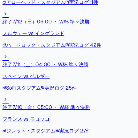
アローヘッド・スタジアム
実況ログ
11
件
stadium
forum
chevron_right
終了
7/12（日）06:00
・
W杯 準々決勝
ノルウェー
vs
イングランド
ハードロック・スタジアム
実況ログ
42
件
stadium
forum
chevron_right
終了
7/11（土）04:00
・
W杯 準々決勝
スペイン
vs
ベルギー
SoFiスタジアム
実況ログ
25
件
stadium
forum
chevron_right
終了
7/10（金）05:00
・
W杯 準々決勝
フランス
vs
モロッコ
ジレット・スタジアム
実況ログ
27
件
stadium
forum