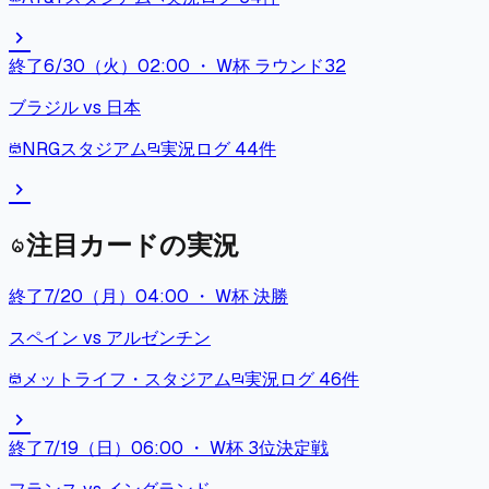
chevron_right
終了
6/30（火）02:00
・
W杯 ラウンド32
ブラジル
vs
日本
NRGスタジアム
実況ログ
44
件
stadium
forum
chevron_right
注目カードの実況
local_fire_department
終了
7/20（月）04:00
・
W杯 決勝
スペイン
vs
アルゼンチン
メットライフ・スタジアム
実況ログ
46
件
stadium
forum
chevron_right
終了
7/19（日）06:00
・
W杯 3位決定戦