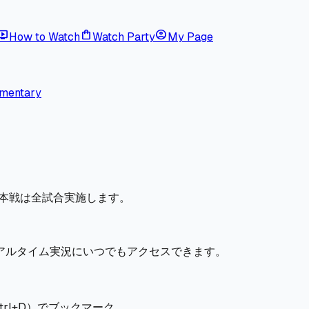
ive_tv
shopping_bag
account_circle
How to Watch
Watch Party
My Page
mmentary
日本戦は全試合実施します。
アルタイム実況にいつでもアクセスできます。
Ctrl+D）でブックマーク