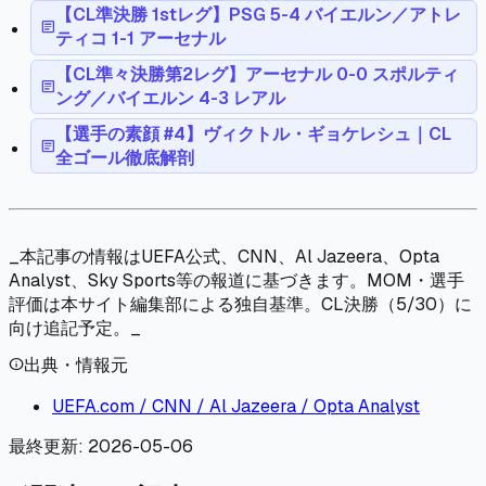
【CL準決勝 1stレグ】PSG 5-4 バイエルン／アトレ
article
ティコ 1-1 アーセナル
【CL準々決勝第2レグ】アーセナル 0-0 スポルティ
article
ング／バイエルン 4-3 レアル
【選手の素顔 #4】ヴィクトル・ギョケレシュ｜CL
article
全ゴール徹底解剖
_本記事の情報はUEFA公式、CNN、Al Jazeera、Opta
Analyst、Sky Sports等の報道に基づきます。MOM・選手
評価は本サイト編集部による独自基準。CL決勝（5/30）に
向け追記予定。_
出典・情報元
info
UEFA.com / CNN / Al Jazeera / Opta Analyst
最終更新:
2026-05-06