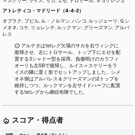
＝スケリー, ライス; サカ, エゼ, トロサール; ギョケレシュ
アトレティコ・マドリード（4-4-2）
オブラク; プビル, ル・ノルマン, ハンコ, ルッジェーリ; G.シ
メオネ, コケ, リョレンテ, ルックマン; グリーズマン, アルバ
レス
アルテタは1stレグ欠場のサカを右ウィングに
info
復帰させ、左にトロサール、トップ下にエゼを配
置する3シャドー型を採用。負傷明けのカラフィ
オーリも左SBで復帰し、ルイス＝スケリーをラ
イスの隣に置く形でセットアップしました。シメ
オネ側はアルバレス＆グリーズマンの2トップを
維持しつつ、ルックマンを左サイドハーフに配置
する1stレグから継続布陣でした。
スコア・得点者
local_fire_department
時間
チーム
得点者（アシスト）