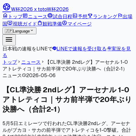
sports_soccer
W杯2026 x toto
W杯2026
home
article
sports_soccer
poll
emoji_events
flag
トップ
ニュース
試合日程
予想
ランキング
出場
live_tv
shopping_bag
account_circle
国
視聴ガイド
観戦準備
マイページ
expand_more
🇯🇵
Language
menu
日本戦の速報をLINEで
LINEで速報を受け取る
·
実況を見
podcasts
る
トップ
ニュース
【CL準決勝 2ndレグ】アーセナル 1-0
chevron_right
chevron_right
アトレティコ｜サカ前半弾で20年ぶり決勝へ（合計2-1）
ニュース
2026-05-06
schedule
【CL準決勝 2ndレグ】アーセナル 1-0
アトレティコ｜サカ前半弾で20年ぶり
決勝へ（合計2-1）
5月5日エミレーツで行われたCL準決勝2ndレグ、アーセナ
ルがブカヨ・サカの前半弾でアトレティコを1-0撃破。合計