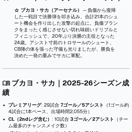
ブカヨ・サカ（アーセナル）
─ 負傷から復帰
star
した一戦目で決勝弾を叩き込み、合計21本のシュ
ート機会を作り出した攻撃の起点に。負傷ブラン
クをまったく感じさせない切れ味鋭いドリブルと
フィニッシュで、20年ぶり決勝の主役となった
24歳。アシスト寸前のトロサールのシュート、
CB陣の体を張った守備も光りましたが、勝負を
決めた一発の重みでサカに軍配。
ブカヨ・サカ｜2025-26シーズン成
menu_book
績
プレミアリーグ
: 29試合
7ゴール／5アシスト
（1ゴール約
4試合に1本ペース、出場時間2,055分）
CL（2ndレグ含む）
: 10試合
3ゴール／2アシスト
（チー
ム最多のチャンスメイク数）