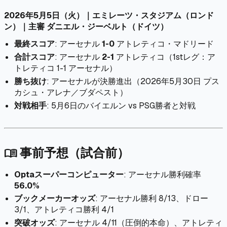
2026年5月5日（火）｜エミレーツ・スタジアム（ロンド
ン）｜主審 ダニエル・ジーベルト（ドイツ）
最終スコア
: アーセナル
1-0
アトレティコ・マドリード
合計スコア
: アーセナル
2-1
アトレティコ（1stレグ：ア
トレティコ 1-1 アーセナル）
勝ち抜け
: アーセナルが決勝進出（2026年5月30日 プス
カシュ・アレナ／ブダペスト）
対戦相手
: 5月6日のバイエルン vs PSG勝者と対戦
事前予想（試合前）
menu_book
Optaスーパーコンピューター
: アーセナル勝利確率
56.0%
ブックメーカーオッズ
: アーセナル勝利 8/13、ドロー
3/1、アトレティコ勝利 4/1
突破オッズ
: アーセナル 4/11（圧倒的本命）、アトレティ