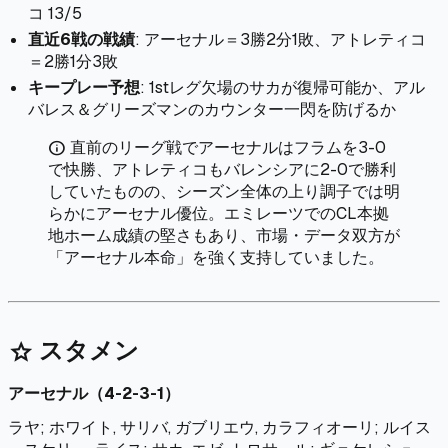
コ 13/5
直近6戦の戦績
: アーセナル＝3勝2分1敗、アトレティコ
＝2勝1分3敗
キープレー予想
: 1stレグ欠場のサカが復帰可能か、アル
バレス＆グリーズマンのカウンター一閃を防げるか
直前のリーグ戦でアーセナルはフラムを3-0
info
で快勝、アトレティコもバレンシアに2-0で勝利
していたものの、シーズン全体の上り調子では明
らかにアーセナル優位。エミレーツでのCL本拠
地ホーム成績の堅さもあり、市場・データ双方が
「アーセナル本命」を強く支持していました。
スタメン
star
アーセナル（4-2-3-1）
ラヤ; ホワイト, サリバ, ガブリエウ, カラフィオーリ; ルイス