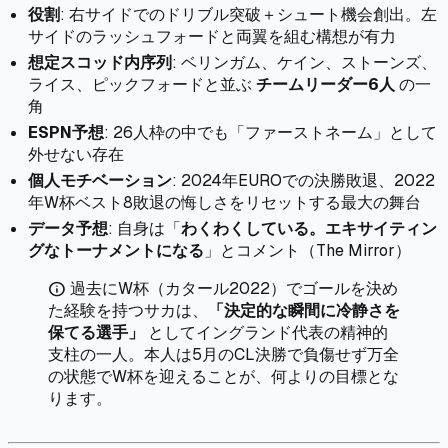
役割
: 右サイドでのドリブル突破＋シュート機会創出。左
サイドのラッシュフォードと両翼を組む構想が有力
想定スコッド内序列
: ベリンガム、ケイン、ストーンズ、
ライス、ピックフォードと並ぶ
チームリーダー6人
の一
角
ESPN予想
: 26人枠の中でも「ファーストネーム」として
外せない存在
個人モチベーション
: 2024年EUROでの決勝敗退、2022
年W杯ベスト8敗退の悔しさをリセットする最大の舞台
データ予想
: 自身は「
わくわくしている。エキサイティン
グなトーナメントになる
」とコメント（The Mirror）
過去にW杯（カタール2022）でゴールを決め
info
た経験を持つサカは、
「決定的な瞬間に冷静さを
保てる選手」
としてイングランド代表の精神的
支柱の一人。本人は5月のCL決勝で負傷せず万全
の状態でW杯を迎えることが、何よりの目標とな
ります。