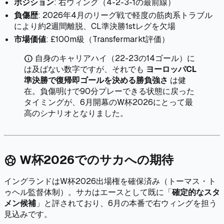
ポジション
: 右ウィング（4-2-3-1の最前線）
負傷歴
: 2026年4月のリーグ戦で軽度の筋肉系トラブル
により約2週間離脱、CL準決勝1stレグを欠場
市場価値
: £100m級（Transfermarkt評価）
自身のキャリアハイ（22-23の14ゴール）に
info
は及ばない数字ですが、それでも
ヨーロッパCL
準決勝で復帰即ゴールを決める勝負強さ
は健
在。負傷明けで90分プレーできる状態に戻った
タイミングが、6月開幕のW杯2026にとって最
高のシナリオとなりました。
W杯2026でのサカへの期待
sports_soccer
イングランドはW杯2026出場権を確保済み（トーマス・ト
ゥヘル監督体制）。サカはエースとして既に「
確定的なスタ
メン候補
」と評されており、6月の本番で右ウィングを担う
見込みです。