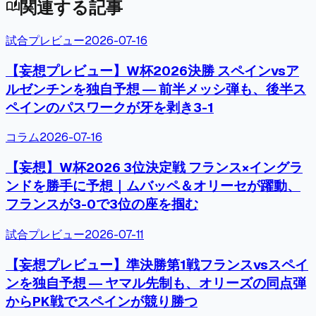
関連する記事
auto_stories
試合プレビュー
2026-07-16
【妄想プレビュー】W杯2026決勝 スペインvsア
ルゼンチンを独自予想 ― 前半メッシ弾も、後半ス
ペインのパスワークが牙を剥き3-1
コラム
2026-07-16
【妄想】W杯2026 3位決定戦 フランス×イングラ
ンドを勝手に予想｜ムバッペ＆オリーセが躍動、
フランスが3-0で3位の座を掴む
試合プレビュー
2026-07-11
【妄想プレビュー】準決勝第1戦フランスvsスペイ
ンを独自予想 ― ヤマル先制も、オリーズの同点弾
からPK戦でスペインが競り勝つ