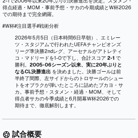
2-1で2006年以来20年ぶりの決勝進出を決定。スタメン・
得点経過・MOM・事前予想・サカの今期成績とW杯2026
での期待まで完全網羅。
#
W杯
#
注目選手
#
戦術分析
2026年5月5日（日本時間6日早朝）、エミレー
ツ・スタジアムで行われたUEFAチャンピオンズ
リーグ準決勝2ndレグ、アーセナルがアトレティ
コ・マドリードを1-0で下し、合計スコア
2-1
で
勝利。
2005-06シーズン以来、実に20年ぶりと
なるCL決勝進出
を決めました。決勝ゴールは前
半終了間際、左サイドからのトロサールのシュー
トをオブラクが弾いたところに詰めたブカヨ・サ
カ。事前予想・スタメン・経過・MOM、そして
得点者サカの今季成績と6月開幕W杯2026での
期待まで、徹底解剖します。
試合概要
sports_soccer