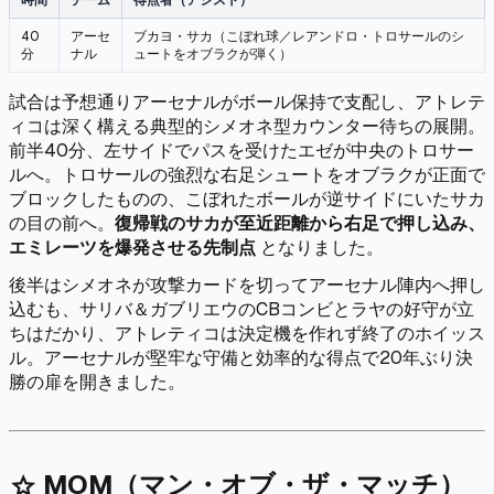
40
アーセ
ブカヨ・サカ（こぼれ球／レアンドロ・トロサールのシ
分
ナル
ュートをオブラクが弾く）
試合は予想通りアーセナルがボール保持で支配し、アトレテ
ィコは深く構える典型的シメオネ型カウンター待ちの展開。
前半40分、左サイドでパスを受けたエゼが中央のトロサー
ルへ。トロサールの強烈な右足シュートをオブラクが正面で
ブロックしたものの、こぼれたボールが逆サイドにいたサカ
の目の前へ。
復帰戦のサカが至近距離から右足で押し込み、
エミレーツを爆発させる先制点
となりました。
後半はシメオネが攻撃カードを切ってアーセナル陣内へ押し
込むも、サリバ＆ガブリエウのCBコンビとラヤの好守が立
ちはだかり、アトレティコは決定機を作れず終了のホイッス
ル。アーセナルが堅牢な守備と効率的な得点で20年ぶり決
勝の扉を開きました。
MOM（マン・オブ・ザ・マッチ）
star