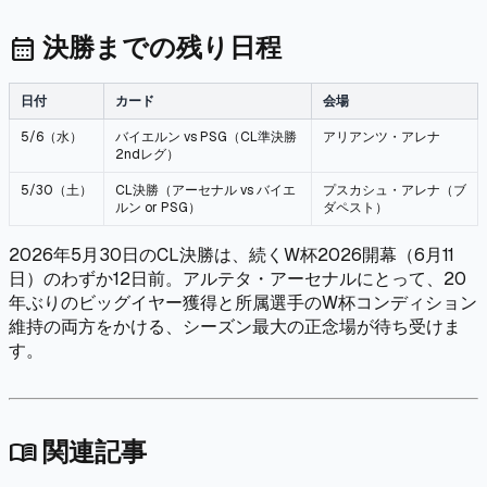
決勝までの残り日程
calendar_month
日付
カード
会場
5/6（水）
バイエルン vs PSG（CL準決勝
アリアンツ・アレナ
2ndレグ）
5/30（土）
CL決勝（アーセナル vs バイエ
プスカシュ・アレナ（ブ
ルン or PSG）
ダペスト）
2026年5月30日のCL決勝は、続くW杯2026開幕（6月11
日）のわずか12日前。アルテタ・アーセナルにとって、20
年ぶりのビッグイヤー獲得と所属選手のW杯コンディション
維持の両方をかける、シーズン最大の正念場が待ち受けま
す。
関連記事
menu_book