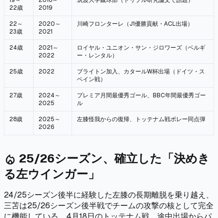
22歳
2019
22～
2020～
川崎フロンターレ（J1優勝貢献・ACL出場）
23歳
2021
24歳
2021～
ロイヤル・ユニオン・サン・ジロワーズ（ベルギ
2022
ー・レンタル）
25歳
2022
ブライトン加入、カタールW杯出場（ドイツ・ス
ペイン戦）
27歳
2024～
プレミア月間最優秀ゴール、BBC年間最優秀ゴー
2025
ル
28歳
2025～
左膝怪我からの復帰、トッテナム戦ボレー同点弾
2026
25/26シーズン、確立した「決めき
local_fire_department
る左ウインガー」
24/25シーズン後半に経験した左膝の長期離脱を乗り越え、
三苫は25/26シーズン後半戦でチームの攻撃の核として完全
に機能している。4月18日のトッテナム戦、途中出場からパ