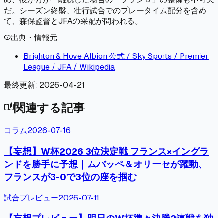
だ。シーズン終盤、壮行試合でのプレータイム配分を含め
て、森保監督とJFAの采配が問われる。
出典・情報元
info
Brighton & Hove Albion 公式 / Sky Sports / Premier
League / JFA / Wikipedia
最終更新:
2026-04-21
関連する記事
auto_stories
コラム
2026-07-16
【妄想】W杯2026 3位決定戦 フランス×イングラ
ンドを勝手に予想｜ムバッペ＆オリーセが躍動、
フランスが3-0で3位の座を掴む
試合プレビュー
2026-07-11