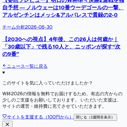
【妄想プレビュー】明日のW杯準々決勝2連戦を独
自予想 ― ノルウェーは10番ウーデゴールの一撃、
アルゼンチンはメッシ&アルバレスで貫録の2-0
チーム分析
2026-06-30
【2030への視点】4年後、この26人は何歳か｜
「30歳以下」で残る10人と、ニッポンが探す“次
の9番”
arrow_back
ニュース一覧に戻る
♥
このサイトを気に入っていただけましたか？
W杯2026の情報を無料でお届けするため、有志の方からの
少しのご支援をお願いしております。 いただいた支援は、
サイトの運営・維持費に充てさせていただきます。
favorite
サイトを支援する（100円から）
閉じる（1週間非表示）
close