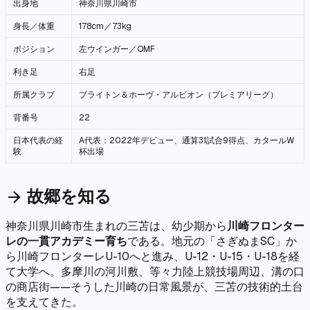
出身地
神奈川県川崎市
身長／体重
178cm／73kg
ポジション
左ウインガー／OMF
利き足
右足
所属クラブ
ブライトン＆ホーヴ・アルビオン（プレミアリーグ）
背番号
22
日本代表の経
A代表：2022年デビュー、通算31試合9得点、カタールW
験
杯出場
故郷を知る
arrow_forward
神奈川県川崎市生まれの三苫は、幼少期から
川崎フロンター
レの一貫アカデミー育ち
である。地元の「さぎぬまSC」か
ら川崎フロンターレU-10へと進み、U-12・U-15・U-18を経
て大学へ。多摩川の河川敷、等々力陸上競技場周辺、溝の口
の商店街——そうした川崎の日常風景が、三苫の技術的土台
を支えてきた。