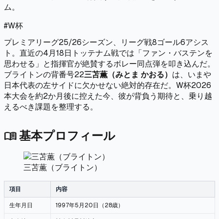
ム。
#
W杯
プレミアリーグ25/26シーズン、リーグ戦8ゴール6アシス
ト。直近の4月18日トッテナム戦では「ファン・バステンを
思わせる」と指揮官が絶賛するボレー同点弾を叩き込んだ。
ブライトンの背番号22
三苫薫（みとま かおる）
は、いまや
日本代表の左サイドに欠かせない絶対的存在だ。W杯2026
本大会を約2か月後に控えた今、彼が背負う期待と、乗り越
えるべき課題を整理する。
基本プロフィール
menu_book
三苫薫（ブライトン）
項目
内容
生年月日
1997年5月20日（28歳）