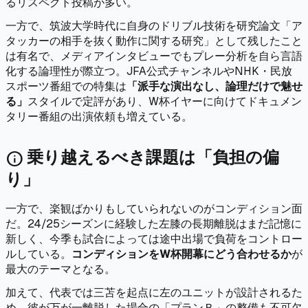
るリスペクト投稿が多い。
一方で、筑波大学時代に自身のドリブル技術を研究論文「ア
タッカーの相手を抜く動作に関する研究」として残したこと
は有名で、メディアインタビューでもプレー分析を自ら言語
化する論理性が際立つ。JFA公式チャンネルやNHK・民放
スポーツ番組での特集は
「派手な演出なし、論理だけで魅せ
る」
スタイルで定評があり、W杯イヤーに向けてドキュメン
タリー番組の出演依頼も増えている。
乗り越えるべき課題は「負担の偏
info
り」
一方で、楽観ばかりもしていられないのがコンディション面
だ。24/25シーズンに経験した左膝の長期離脱はまだ記憶に
新しく、今季も試合によっては途中出場で負荷をコントロー
ルしている。
コンディションをW杯開幕にどう合わせるか
が
最大のテーマとなる。
加えて、代表では三苫を起点に左のユニットが設計されるた
め、彼が万が一離脱した場合の「プランＢ」の整備も不可欠