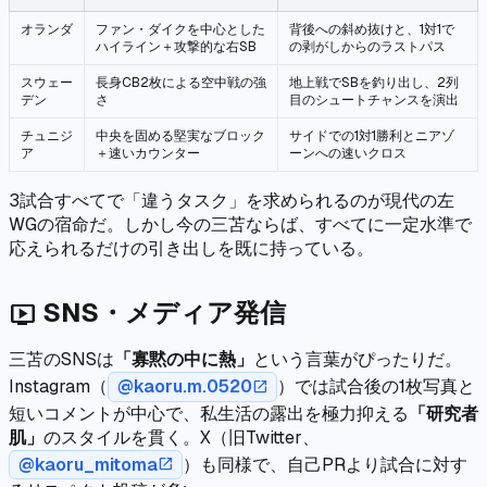
オランダ
ファン・ダイクを中心とした
背後への斜め抜けと、1対1で
ハイライン＋攻撃的な右SB
の剥がしからのラストパス
スウェー
長身CB2枚による空中戦の強
地上戦でSBを釣り出し、2列
デン
さ
目のシュートチャンスを演出
チュニジ
中央を固める堅実なブロック
サイドでの1対1勝利とニアゾ
ア
＋速いカウンター
ーンへの速いクロス
3試合すべてで「違うタスク」を求められるのが現代の左
WGの宿命だ。しかし今の三苫ならば、すべてに一定水準で
応えられるだけの引き出しを既に持っている。
SNS・メディア発信
live_tv
三苫のSNSは
「寡黙の中に熱」
という言葉がぴったりだ。
Instagram（
@kaoru.m.0520
）では試合後の1枚写真と
open_in_new
短いコメントが中心で、私生活の露出を極力抑える
「研究者
肌」
のスタイルを貫く。X（旧Twitter、
@kaoru_mitoma
）も同様で、自己PRより試合に対す
open_in_new