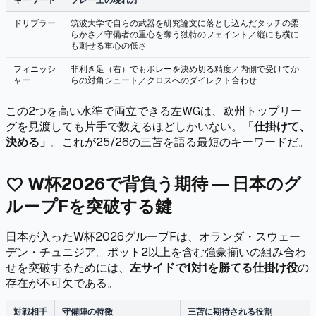
ドリブラー
筑波大学で自らの武器を研究論文に落とし込んだタッチの柔
らかさ／守備者の重心を奪う独特のフェイント／縦にも横に
も刺せる重心の低さ
フィニッシ
非利き足（右）でもボレーを決め切る精度／内側で受けてか
ャー
らの対角シュート／クロスへのダイレクト合わせ
この2つを高い水準で両立できる左WGは、欧州トップリー
グを見渡しても片手で数えるほどしかいない。
「仕掛けて、
決める」
。これが25/26の三苫を語る最短のキーワードだ。
W杯2026で背負う期待 ― 日本のグ
favorite
ループFを突破する鍵
日本が入ったW杯2026グループFは、オランダ・スウェー
デン・チュニジア。ポット2以上を含む強豪揃いの組み合わ
せを突破するためには、
左サイドで1対1を勝てる仕掛け役
の
存在が不可欠である。
対戦相手
守備陣の特徴
三苫に期待される役割