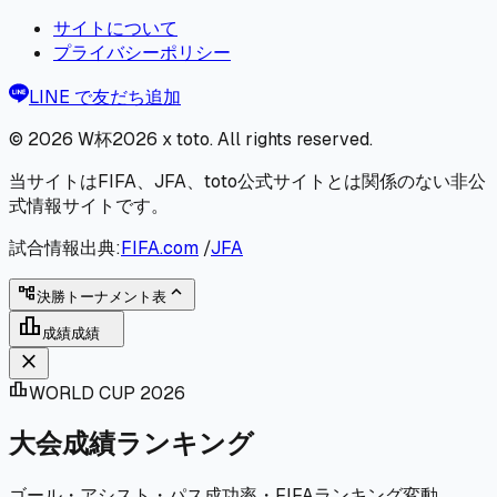
サイトについて
プライバシーポリシー
LINE で友だち追加
© 2026
W杯2026 x toto
. All rights reserved.
当サイトはFIFA、JFA、toto公式サイトとは関係のない非公
式情報サイトです。
試合情報出典:
FIFA.com
/
JFA
expand_less
account_tree
決勝トーナメント表
leaderboard
成績
成績
close
leaderboard
WORLD CUP 2026
大会成績ランキング
ゴール・アシスト・パス成功率・FIFAランキング変動