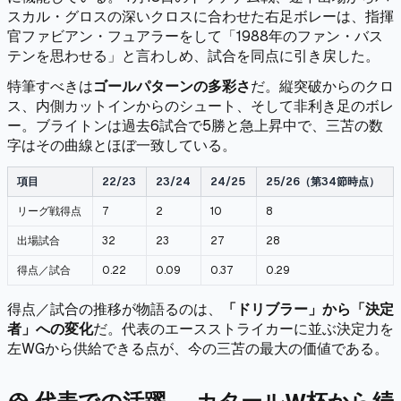
スカル・グロスの深いクロスに合わせた右足ボレーは、指揮
官ファビアン・フュアラーをして「1988年のファン・バス
テンを思わせる」と言わしめ、試合を同点に引き戻した。
特筆すべきは
ゴールパターンの多彩さ
だ。縦突破からのクロ
ス、内側カットインからのシュート、そして非利き足のボレ
ー。ブライトンは過去6試合で5勝と急上昇中で、三苫の数
字はその曲線とほぼ一致している。
項目
22/23
23/24
24/25
25/26（第34節時点）
リーグ戦得点
7
2
10
8
出場試合
32
23
27
28
得点／試合
0.22
0.09
0.37
0.29
得点／試合の推移が物語るのは、
「ドリブラー」から「決定
者」への変化
だ。代表のエースストライカーに並ぶ決定力を
左WGから供給できる点が、今の三苫の最大の価値である。