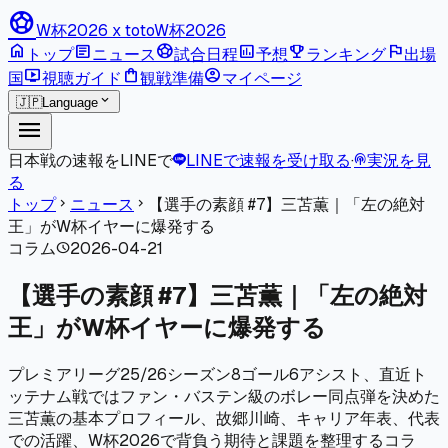
sports_soccer
W杯2026 x toto
W杯2026
home
article
sports_soccer
poll
emoji_events
flag
トップ
ニュース
試合日程
予想
ランキング
出場
live_tv
shopping_bag
account_circle
国
視聴ガイド
観戦準備
マイページ
expand_more
🇯🇵
Language
menu
日本戦の速報をLINEで
LINEで速報を受け取る
·
実況を見
podcasts
る
トップ
ニュース
【選手の素顔 #7】三苫薫｜「左の絶対
chevron_right
chevron_right
王」がW杯イヤーに爆発する
コラム
2026-04-21
schedule
【選手の素顔 #7】三苫薫｜「左の絶対
王」がW杯イヤーに爆発する
プレミアリーグ25/26シーズン8ゴール6アシスト、直近ト
ッテナム戦ではファン・バステン級のボレー同点弾を決めた
三苫薫の基本プロフィール、故郷川崎、キャリア年表、代表
での活躍、W杯2026で背負う期待と課題を整理するコラ