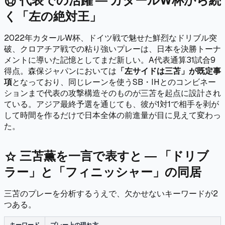
代表での活躍 ― カタールW杯から続
sports_soccer
く「左の絶対王」
2022年カタールW杯、ドイツ戦で魅せた鮮烈なドリブル突
破、クロアチア戦での粘り強いプレーは、日本を決勝トーナ
メントに導いた記憶としてまだ新しい。A代表通算31試合9
得点。森保ジャパンにおいては
「左サイドは三苫」が既定事
項
となっており、同じレーンを使うSB・IHとのコンビネー
ションまで代表の攻撃構造そのものが三苫を起点に設計され
ている。アジア最終予選を通じても、彼が1対1で相手を剥が
して時間を作るだけで日本全体の前進量が目に見えて変わっ
た。
三苫薫を一言で表すと ― 「ドリブ
star
ラー」と「フィニッシャー」の同居
三苫のプレーを分析するうえで、欠かせないキーワードが2
つある。
キーワード
プレー上の現れ方