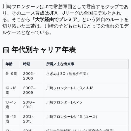
川崎フロンターレはJ1で常勝軍団として君臨するクラブであ
り、そのユース育成はJFA・Jリーグの全国モデルとされ
る。そこから
「大学経由でプレミア」
という独自のルートを
切り拓いた三苫は、川崎の子どもたちにとっての憧れのモデ
ルケースとなっている。
年代別キャリア年表
calendar_month
年齢
時期
所属／主な出来事
6～9歳
2003～
さぎぬまSC（地元少年団）
2006
10～12
2007～
川崎フロンターレU-10／U-12
歳
2009
13～15
2010～
川崎フロンターレU-15
歳
2012
16～18
2013～
川崎フロンターレU-18（ユース）
歳
2015
19～
2016～
筑波大学蹴球部（ドリブル研究論文で話題）