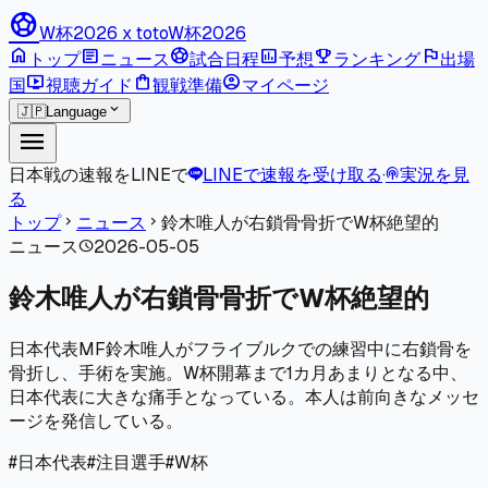
sports_soccer
W杯2026 x toto
W杯2026
home
article
sports_soccer
poll
emoji_events
flag
トップ
ニュース
試合日程
予想
ランキング
出場
live_tv
shopping_bag
account_circle
国
視聴ガイド
観戦準備
マイページ
expand_more
🇯🇵
Language
menu
日本戦の速報をLINEで
LINEで速報を受け取る
·
実況を見
podcasts
る
トップ
ニュース
鈴木唯人が右鎖骨骨折でW杯絶望的
chevron_right
chevron_right
ニュース
2026-05-05
schedule
鈴木唯人が右鎖骨骨折でW杯絶望的
日本代表MF鈴木唯人がフライブルクでの練習中に右鎖骨を
骨折し、手術を実施。W杯開幕まで1カ月あまりとなる中、
日本代表に大きな痛手となっている。本人は前向きなメッセ
ージを発信している。
#
日本代表
#
注目選手
#
W杯