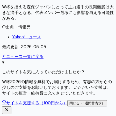
W杯を控える森保ジャパンにとって主力選手の長期離脱は大
きな痛手となる。代表メンバー選考にも影響を与える可能性
がある。
出典・情報元
info
Yahoo!ニュース
最終更新:
2026-05-05
arrow_back
ニュース一覧に戻る
♥
このサイトを気に入っていただけましたか？
W杯2026の情報を無料でお届けするため、有志の方からの
少しのご支援をお願いしております。 いただいた支援は、
サイトの運営・維持費に充てさせていただきます。
favorite
サイトを支援する（100円から）
閉じる（1週間非表示）
close