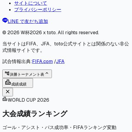
サイトについて
プライバシーポリシー
LINE で友だち追加
© 2026
W杯2026 x toto
. All rights reserved.
当サイトはFIFA、JFA、toto公式サイトとは関係のない非公
式情報サイトです。
試合情報出典:
FIFA.com
/
JFA
expand_less
account_tree
決勝トーナメント表
leaderboard
成績
成績
close
leaderboard
WORLD CUP 2026
大会成績ランキング
ゴール・アシスト・パス成功率・FIFAランキング変動