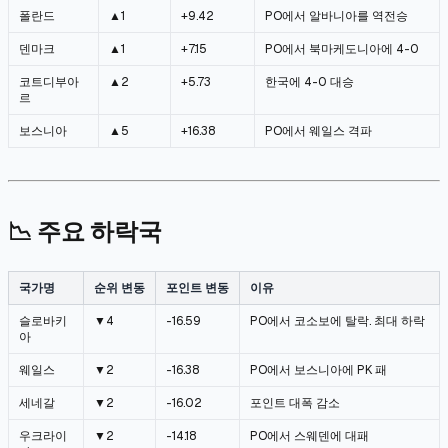
폴란드
▲1
+9.42
PO에서 알바니아를 역전승
덴마크
▲1
+7.15
PO에서 북마케도니아에 4-0
코트디부아
▲2
+5.73
한국에 4-0 대승
르
보스니아
▲5
+16.38
PO에서 웨일스 격파
📉 주요 하락국
국가명
순위 변동
포인트 변동
이유
슬로바키
▼4
-16.59
PO에서 코소보에 탈락. 최대 하락
아
웨일스
▼2
-16.38
PO에서 보스니아에 PK 패
세네갈
▼2
-16.02
포인트 대폭 감소
우크라이
▼2
-14.18
PO에서 스웨덴에 대패