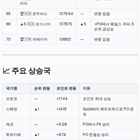
비아
65
🏆🇭🇳 온두라스
1379.54
—
변동 없음
66
▲5 🇧🇦 보스니아
1378.75
▲5
⭐PO에서 웨일스 격파, 5
순위 급상승
70
🏆🇯🇲 자메이카
1368.13
—
변동 없음
📈 주요 상승국
국가명
순위 변동
포인트 변동
이유
모로코
—
+17.44
포인트 최대 상승
스웨덴
▲1
+14.18
Gyülési의 해트트릭으로 PO 완
승
체코
—
+11.28
PO에서 PK 승리
튀르키예
▲1
+9.74
PO 준결승 승리