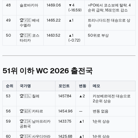
48
슬로바키아
1469.06
▼4
⭐PO에서 코소보에 탈락. 4
(-16.59)
순위 급락, 16포인트 감소
49
🏆🇻🇪 베네
1465.22
▲1
트리니다드전 대승으로 상
수엘라
승
50
🏆🇨🇷 코스
1463.52
▲1
50위로 부상
타리카
(-0.72)
51위 이하 WC 2026 출전국
순위
국가명
포인트
변동
메모
53
🏆🇨🇱 칠레
1457.84
▲2
카보베르데전 대승으로
2순위 상승
56
🏆🇶🇦 카타르
1454.96
—
변동 없음
59
🏆🇿🇦 남아프리카
1433.75
▲1
1순위 상승
공화국
60
🏆🇸🇦 사우디아라
1425.68
▲1
1순위 상승