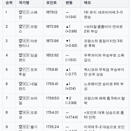
순위
국가명
포인트
변동
메모
1
🏆🇪🇸 스페
1879.12
—
1위 유지. 세르비아에 3-0
인
(+1.94)
완승
2
🏆🇫🇷 프랑
1873.96
▲1
⭐브라질·콜롬비아 연파로
스
(+3.96)
2위 부상
3
🏆🇦🇷 아르
1873.96
▼1
프랑스와 동점이지만 3위
헨티나
(+0.63)
로 후퇴
4
🏆🇬🇧 잉글
1832.62
—
우루과이와 무승부로 소폭
랜드
(-1.50)
감소
5
🏆🇵🇹 포르
1759.61
▲1
멕시코와 무득점 무승부지
투갈
(-0.77)
만 순위 상승
6
🏆🇳🇱 네덜
1759.41
▲1
노르웨이전 승리로 6위 부
란드
(+3.14)
상
7
🏆🇧🇷 브라
1756.50
▼2
프랑스에 패해 톱 5에서 탈
질
(-3.96)
락
8
🏆🇲🇦 모로
1754.01
—
⭐포인트 대폭 상승으로 톱
코
(+17.44)
10 안착
9
🏆🇧🇪 벨기
1735.24
—
미국에 5-2 대승으로 포인