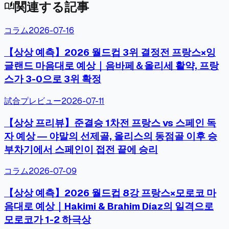
関連する記事
auto_stories
コラム
2026-07-16
【상상 예측】2026 월드컵 3위 결정전 프랑스×잉
글랜드 마음대로 예상｜음바페＆올리세 활약, 프랑
스가 3-0으로 3위 확정
試合プレビュー
2026-07-11
【상상 프리뷰】준결승 1차전 프랑스 vs 스페인 독
자 예상 ― 야말의 선제골, 올리스의 동점골 이후 승
부차기에서 스페인이 접전 끝에 승리
コラム
2026-07-09
【상상 예측】2026 월드컵 8강 프랑스×모로코 마
음대로 예상｜Hakimi & Brahim Díaz의 일격으로
모로코가 1-2 하극상