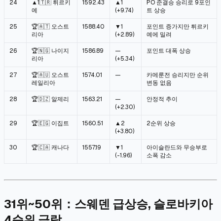
24
▲1🇹🇷 튀르키
1592.43
▲1
PO 준결승 승리로 9포인
예
(+9.74)
트 상승
25
🏆🇦🇹 오스트
1588.40
▼1
포인트 증가지만 튀르키
리아
(+2.89)
예에 밀려
26
🏆🇳🇬 나이지
1586.89
—
포인트 대폭 상승
리아
(+5.34)
27
🏆🇦🇺 오스트
1574.01
—
카메룬전 승리지만 순위
레일리아
변동 없음
28
🏆🇩🇿 알제리
1563.21
—
안정적 추이
(+2.30)
29
🏆🇪🇬 이집트
1560.51
▲2
2순위 상승
(+3.80)
30
🏆🇨🇦 캐나다
1557.19
▼1
아이슬란드와 무승부로
(-1.96)
소폭 감소
31위~50위：스웨덴 급상승, 슬로바키아
4순위 급락