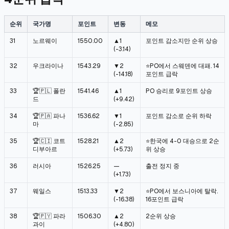
순위
국가명
포인트
변동
메모
31
노르웨이
1550.00
▲1
포인트 감소지만 순위 상승
(-3.14)
32
우크라이나
1543.29
▼2
⭐PO에서 스웨덴에 대패. 14
(-14.18)
포인트 급락
33
🏆🇵🇱 폴란
1541.46
▲1
PO 승리로 9포인트 상승
드
(+9.42)
34
🏆🇵🇦 파나
1536.62
▼1
포인트 감소로 순위 하락
마
(-2.85)
35
🏆🇨🇮 코트
1528.21
▲2
⭐한국에 4-0 대승으로 2순
디부아르
(+5.73)
위 상승
36
러시아
1526.25
—
출전 정지 중
(+1.73)
37
웨일스
1513.33
▼2
⭐PO에서 보스니아에 탈락.
(-16.38)
16포인트 급락
38
🏆🇵🇾 파라
1506.30
▲2
2순위 상승
과이
(+4.80)