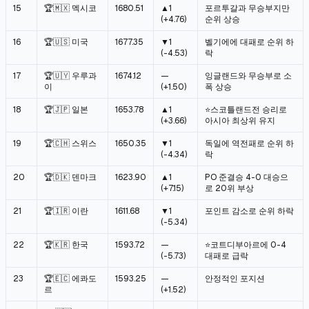
15
🏆🇲🇽 멕시코
1680.51
▲1
포르투갈과 무승부지만
(+4.76)
순위 상승
16
🏆🇺🇸 미국
1677.35
▼1
벨기에에 대패로 순위 하
(-4.53)
락
17
🏆🇺🇾 우루과
1674.12
—
잉글랜드와 무승부로 소
이
(+1.50)
폭 상승
18
🏆🇯🇵 일본
1653.78
▲1
⭐스코틀랜드전 승리로
(+3.66)
아시아 최상위 유지
19
🏆🇨🇭 스위스
1650.35
▼1
독일에 역전패로 순위 하
(-4.34)
락
20
🏆🇩🇰 덴마크
1623.90
▲1
PO 준결승 4-0 대승으
(+7.15)
로 20위 부상
21
🏆🇮🇷 이란
1611.68
▼1
포인트 감소로 순위 하락
(-5.34)
22
🏆🇰🇷 한국
1593.72
—
⭐코트디부아르에 0-4
(-5.73)
대패로 급락
23
🏆🇪🇨 에콰도
1593.25
—
안정적인 포지션
르
(+1.52)