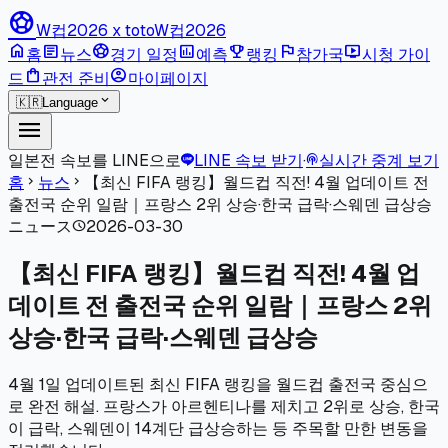
sports_soccer
W컵2026 x toto
W컵2026
home
article
sports_soccer
poll
emoji_events
flag
live_tv
홈
뉴스
경기 일정
예측
랭킹
참가국
시청 가이
shopping_bag
account_circle
드
관전 준비
마이페이지
expand_more
🇰🇷
Language
menu
일본전 속보를 LINE으로
LINE 속보 받기
·
실시간 중계 보기
podcasts
홈
뉴스
【최신 FIFA 랭킹】월드컵 직전! 4월 업데이트 전
chevron_right
chevron_right
출전국 순위 일람｜프랑스 2위 상승·한국 급락·스웨덴 급상승
ニュース
2026-03-30
schedule
【최신 FIFA 랭킹】월드컵 직전! 4월 업
데이트 전 출전국 순위 일람｜프랑스 2위
상승·한국 급락·스웨덴 급상승
4월 1일 업데이트된 최신 FIFA 랭킹을 월드컵 출전국 중심으
로 완전 해설. 프랑스가 아르헨티나를 제치고 2위로 상승, 한국
이 급락, 스웨덴이 14계단 급상승하는 등 주목할 만한 변동을