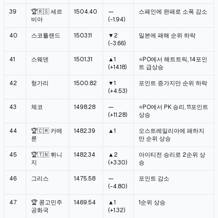
39
🏆🇷🇸 세르
1504.40
—
스페인에 완패로 소폭 감소
비아
(-1.94)
40
스코틀랜드
1503.11
▼2
일본에 패해 순위 하락
(-3.66)
41
스웨덴
1501.31
▲1
⭐PO에서 해트트릭, 14포인
(+14.18)
트 급상승
42
헝가리
1500.82
▼1
포인트 증가지만 순위 하락
(+4.53)
43
체코
1498.28
—
⭐PO에서 PK 승리, 11포인트
(+11.28)
상승
44
🏆🇨🇲 카메
1482.39
▲1
오스트레일리아에 패하지
룬
만 순위 상승
45
🏆🇹🇳 튀니
1482.34
▲2
아이티전 승리로 2순위 상
지
(+3.30)
승
46
그리스
1475.58
—
포인트 감소
(-4.80)
47
🏆 콩고민주
1469.54
▲1
1순위 상승
공화국
(+1.32)