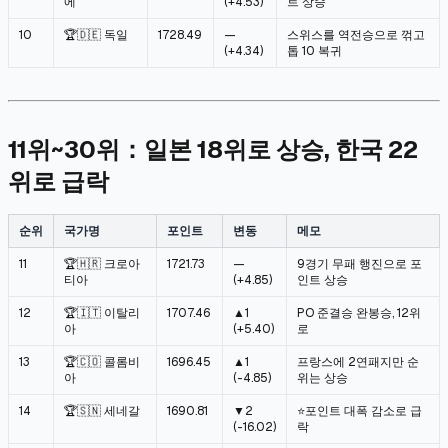
에
(+4.53)
트 상승
10
🏆🇩🇪 독일
1728.49
—
스위스를 역전승으로 꺾고
(+4.34)
톱 10 복귀
11위~30위：일본 18위로 상승, 한국 22
위로 급락
순위
국가명
포인트
변동
메모
11
🏆🇭🇷 크로아
1721.73
—
9경기 무패 행진으로 포
티아
(+4.85)
인트 상승
12
🏆🇮🇹 이탈리
1707.46
▲1
PO 준결승 완봉승, 12위
아
(+5.40)
로
13
🏆🇨🇴 콜롬비
1696.45
▲1
프랑스에 2연패지만 순
아
(-4.85)
위는 상승
14
🏆🇸🇳 세네갈
1690.81
▼2
⭐포인트 대폭 감소로 급
(-16.02)
락