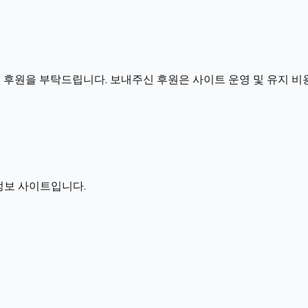
은 후원을 부탁드립니다. 보내주신 후원은 사이트 운영 및 유지 비
 정보 사이트입니다.