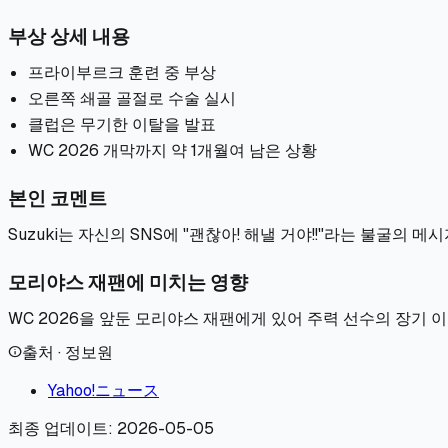
부상 상세 내용
프라이부르크 훈련 중 부상
오른쪽 쇄골 골절로 수술 실시
클럽은 무기한 이탈을 발표
WC 2026 개막까지 약 1개월여 남은 상황
본인 코멘트
Suzuki는 자신의 SNS에 "괜찮아! 해낼 거야!!"라는 불굴의
모리야스 재팬에 미치는 영향
WC 2026을 앞둔 모리야스 재팬에게 있어 주력 선수의 장기 
출처 · 정보원
info
Yahoo!ニュース
최종 업데이트:
2026-05-05