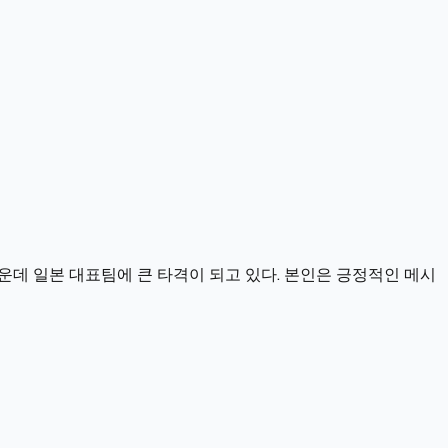
운데 일본 대표팀에 큰 타격이 되고 있다. 본인은 긍정적인 메시