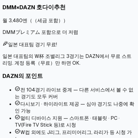
DMM×DAZN 호다이
추천
월 3,480엔
（
（세금 포함）
）
DMMプレミアム 포함으로 더 저렴
celebration
일본 대표팀 경기 무료!
일본 대표팀의 W杯 조별리그 3경기는 DAZN에서 무료 스트
리밍. 계정 등록（무료）만 하면 OK.
DAZN의 포인트
check_circle
전 104경기 라이브 중계 — 다른 서비스에서 볼 수 없
는 경기도 모두 커버
check_circle
다시보기 · 하이라이트 제공 — 심야 경기도 나중에 확
인 가능
check_circle
멀티 디바이스 지원 — 스마트폰 · 태블릿 · PC ·
TV(Fire TV Stick 등)로 시청
check_circle
W컵 외에도 J리그, 프리미어리그, 라리가 등 시청 가