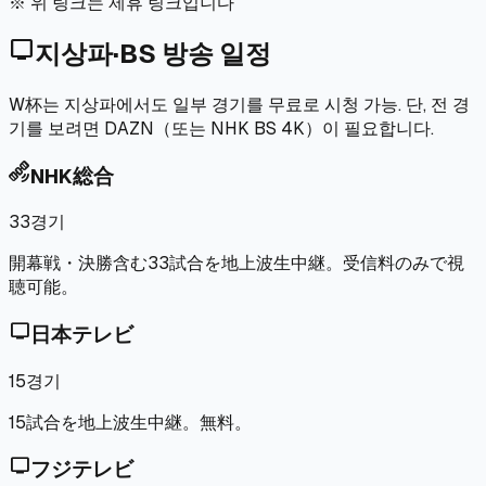
※ 위 링크는 제휴 링크입니다
tv
지상파·BS 방송 일정
W杯는 지상파에서도 일부 경기를 무료로 시청 가능. 단, 전 경
기를 보려면 DAZN（또는 NHK BS 4K）이 필요합니다.
satellite_alt
NHK総合
33경기
開幕戦・決勝含む33試合を地上波生中継。受信料のみで視
聴可能。
tv
日本テレビ
15경기
15試合を地上波生中継。無料。
tv
フジテレビ