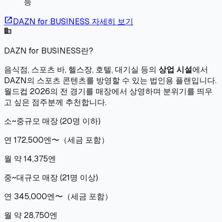
능
open_in_new
DAZN for BUSINESS 자세히 보기
business
DAZN for BUSINESS란?
음식점, 스포츠 바, 헬스장, 호텔, 대기실 등의
상업 시설
에서
DAZN의 스포츠 콘텐츠를 방영할 수 있는 법인용 플랜입니다.
월드컵 2026의 전 경기를 매장에서 상영하며 분위기를 띄우
고 싶은 점주분께 추천합니다.
소~중규모 매장 (20명 이하)
연 172,500엔〜
（
세금 포함
）
월 약 14,375엔
중~대규모 매장 (21명 이상)
연 345,000엔〜
（
세금 포함
）
월 약 28,750엔