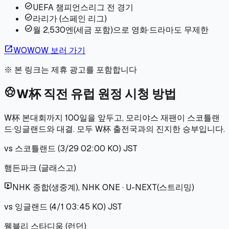
check_circle
UEFA 챔피언스리그 전 경기
check_circle
라리가 (스페인 리그)
check_circle
월 2,530엔(세금 포함)으로 영화·드라마도 무제한
open_in_new
WOWOW 보러 가기
※ 본 링크는 제휴 광고를 포함합니다
sports_soccer
W杯 직전 유럽 원정 시청 방법
W杯 본대회까지 100일을 앞두고, 모리야스 재팬이 스코틀랜
드·잉글랜드와 대결. 모두 W杯 출전국과의 진지한 승부입니다.
vs 스코틀랜드 (3/29 02:00 KO)
JST
햄든파크 (글래스고)
live_tv
NHK 종합(생중계), NHK ONE · U-NEXT(스트리밍)
vs 잉글랜드 (4/1 03:45 KO)
JST
웸블리 스타디움 (런던)