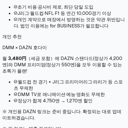
초기 비용·공사비 제로, 최단 당일 도입
check_circle
J리그·월드컵·NFL·F1 등 연간 10,000경기 이상
check_circle
개인 계약으로 매장에서 방영하는 것은 약관 위반입니
check_circle
다. 법인 이용에는 for BUSINESS가 필요합니다
개인 추천
DMM × DAZN 호다이
월
3,480円
（
세금 포함
）
에 DAZN 스탠다드(정상가 4,200
엔)와 DMM 프리미엄(정상가 550엔)을 모두 이용할 수 있는
초특가 플랜!
월드컵 전 경기 + J리그·프리미어리그·라리가 등 스포
check_circle
츠 무제한
DMM TV로 애니메이션·예능·영화도 무제한
check_circle
정상가 합계 4,750엔 → 1,270엔 할인
check_circle
※ 개인용 DAZN 링크는 준비 중입니다. 확정되는 대로 업데
이트하겠습니다.