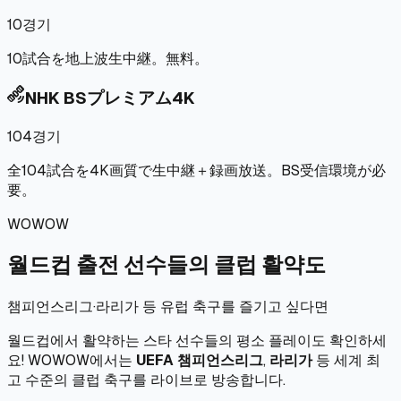
10경기
10試合を地上波生中継。無料。
satellite_alt
NHK BSプレミアム4K
104경기
全104試合を4K画質で生中継＋録画放送。BS受信環境が必
要。
WOWOW
월드컵 출전 선수들의 클럽 활약도
챔피언스리그·라리가 등 유럽 축구를 즐기고 싶다면
월드컵에서 활약하는 스타 선수들의 평소 플레이도 확인하세
요! WOWOW에서는
UEFA 챔피언스리그
,
라리가
등 세계 최
고 수준의 클럽 축구를 라이브로 방송합니다.