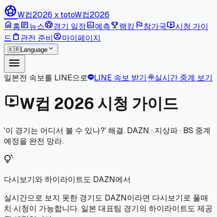
sports_soccer
W컵2026 x toto
W컵2026
home
article
sports_soccer
poll
emoji_events
flag
live_tv
홈
뉴스
경기 일정
예측
랭킹
참가국
시청 가이
shopping_bag
account_circle
드
관전 준비
마이페이지
expand_more
🇰🇷
Language
menu
일본전 속보를 LINE으로
LINE 속보 받기
·
실시간 중계 보기
podcasts
live_tv
W컵 2026 시청 가이드
'이 경기는 어디서 볼 수 있나?' 해결. DAZN · 지상파 · BS 중계
예정을 완전 망라.
tips_and_updates
다시보기와 하이라이트도 DAZN에서
실시간으로 보지 못한 경기도 DAZN이라면 다시보기로 풀매
치 시청이 가능합니다. 일본 대표팀 경기의 하이라이트도 제공