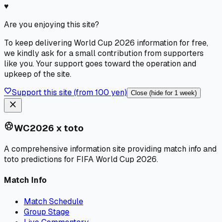
♥
Are you enjoying this site?
To keep delivering World Cup 2026 information for free,
we kindly ask for a small contribution from supporters
like you. Your support goes toward the operation and
upkeep of the site.
favorite
Support this site (from 100 yen)
Close (hide for 1 week)
close
sports_soccer
WC2026 x toto
A comprehensive information site providing match info and
toto predictions for FIFA World Cup 2026.
Match Info
Match Schedule
Group Stage