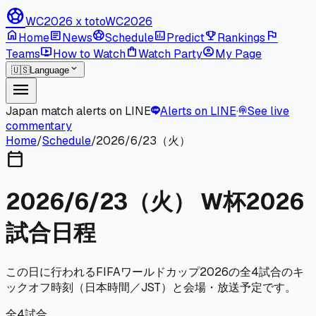
sports_soccer
WC2026 x toto
WC2026
home
article
sports_soccer
poll
emoji_events
flag
Home
News
Schedule
Predict
Rankings
live_tv
shopping_bag
account_circle
Teams
How to Watch
Watch Party
My Page
expand_more
🇺🇸
Language
menu
Japan match alerts on LINE
Alerts on LINE
·
See live
podcasts
commentary
Home
/
Schedule
/
2026/6/23（火）
calendar_today
2026/6/23（火）
W杯2026
試合日程
この日に行われるFIFAワールドカップ2026の全
4
試合のキ
ックオフ時刻（日本時間／JST）と会場・放送予定です。
全
4
試合