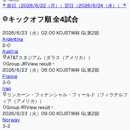
arrow_back
arrow_forward
前日（
2026/6/22（月）
）
翌日（
2026/6/24（水）
）
キックオフ順 全
4
試合
sports_soccer
2026/6/23（火）
02:00
KO
JST
W杯 GL第2節
Argentina
2
-
0
Austria
location_on
AT&Tスタジアム
（
ダラス（アメリカ）
）
Group J
View result
shield
fact_check
chevron_right
2026/6/23（火）
06:00
KO
JST
W杯 GL第2節
France
3
-
0
Iraq
location_on
リンカーン・フィナンシャル・フィールド
（
フィラデルフ
ィア（アメリカ）
）
Group I
View result
shield
fact_check
chevron_right
2026/6/23（火）
09:00
KO
JST
W杯 GL第2節
Norway
3
-
2