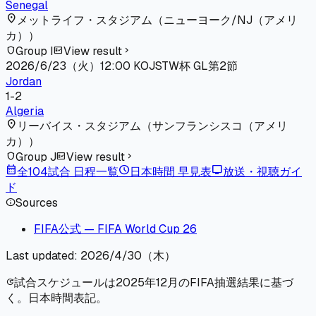
Senegal
location_on
メットライフ・スタジアム
（
ニューヨーク/NJ（アメリ
カ）
）
Group I
View result
shield
fact_check
chevron_right
2026/6/23（火）
12:00
KO
JST
W杯 GL第2節
Jordan
1
-
2
Algeria
location_on
リーバイス・スタジアム
（
サンフランシスコ（アメリ
カ）
）
Group J
View result
shield
fact_check
chevron_right
calendar_month
schedule
tv
全104試合 日程一覧
日本時間 早見表
放送・視聴ガイ
ド
Sources
info
FIFA公式 — FIFA World Cup 26
Last updated:
2026/4/30（木）
試合スケジュールは2025年12月のFIFA抽選結果に基づ
update
く。日本時間表記。