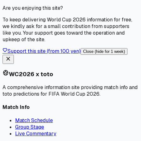
Are you enjoying this site?
To keep delivering World Cup 2026 information for free,
we kindly ask for a small contribution from supporters
like you. Your support goes toward the operation and
upkeep of the site.
favorite
Support this site (from 100 yen)
Close (hide for 1 week)
close
sports_soccer
WC2026 x toto
A comprehensive information site providing match info and
toto predictions for FIFA World Cup 2026.
Match Info
Match Schedule
Group Stage
Live Commentary