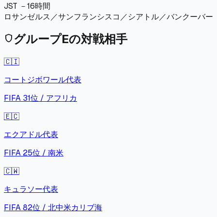
JST －16時間
ロサンゼルス／サンフランシスコ／シアトル／バンクーバー
グループ
E
の対戦相手
shield
🇨🇮
コートジボワール
代表
FIFA
31
位 /
アフリカ
🇪🇨
エクアドル
代表
FIFA
25
位 /
南米
🇨🇼
キュラソー
代表
FIFA
82
位 /
北中米カリブ海