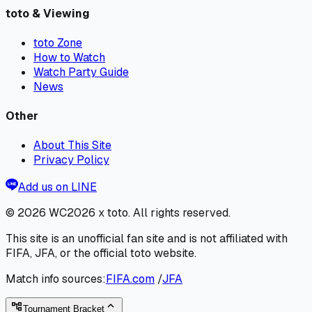
toto & Viewing
toto Zone
How to Watch
Watch Party Guide
News
Other
About This Site
Privacy Policy
Add us on LINE
© 2026
WC2026 x toto
. All rights reserved.
This site is an unofficial fan site and is not affiliated with
FIFA, JFA, or the official toto website.
Match info sources:
FIFA.com
/
JFA
expand_less
account_tree
Tournament Bracket