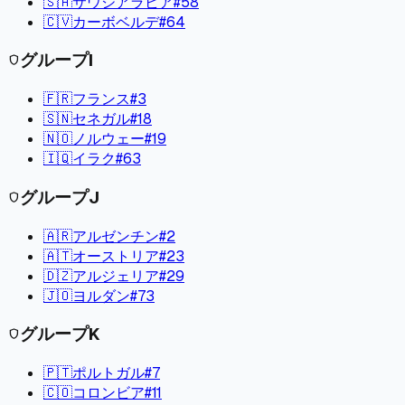
🇸🇦
サウジアラビア
#
58
🇨🇻
カーボベルデ
#
64
グループ
I
shield
🇫🇷
フランス
#
3
🇸🇳
セネガル
#
18
🇳🇴
ノルウェー
#
19
🇮🇶
イラク
#
63
グループ
J
shield
🇦🇷
アルゼンチン
#
2
🇦🇹
オーストリア
#
23
🇩🇿
アルジェリア
#
29
🇯🇴
ヨルダン
#
73
グループ
K
shield
🇵🇹
ポルトガル
#
7
🇨🇴
コロンビア
#
11