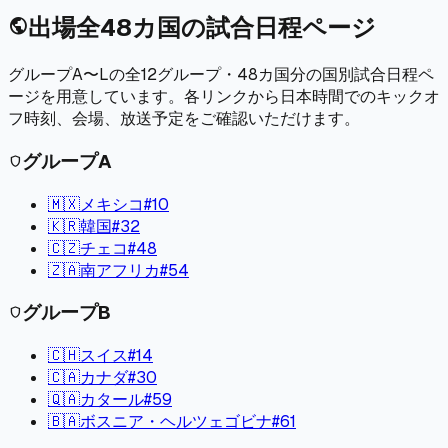
出場全48カ国の試合日程ページ
public
グループA〜Lの全12グループ・48カ国分の国別試合日程ペ
ージを用意しています。各リンクから日本時間でのキックオ
フ時刻、会場、放送予定をご確認いただけます。
グループ
A
shield
🇲🇽
メキシコ
#
10
🇰🇷
韓国
#
32
🇨🇿
チェコ
#
48
🇿🇦
南アフリカ
#
54
グループ
B
shield
🇨🇭
スイス
#
14
🇨🇦
カナダ
#
30
🇶🇦
カタール
#
59
🇧🇦
ボスニア・ヘルツェゴビナ
#
61