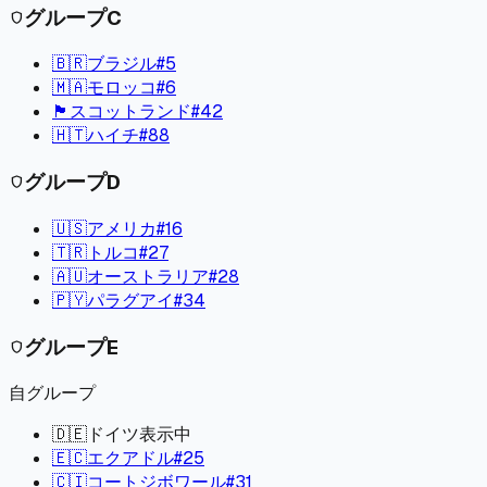
グループ
C
shield
🇧🇷
ブラジル
#
5
🇲🇦
モロッコ
#
6
🏴󠁧󠁢󠁳󠁣󠁴󠁿
スコットランド
#
42
🇭🇹
ハイチ
#
88
グループ
D
shield
🇺🇸
アメリカ
#
16
🇹🇷
トルコ
#
27
🇦🇺
オーストラリア
#
28
🇵🇾
パラグアイ
#
34
グループ
E
shield
自グループ
🇩🇪
ドイツ
表示中
🇪🇨
エクアドル
#
25
🇨🇮
コートジボワール
#
31