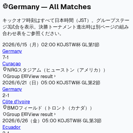
Germany — All Matches
sports_soccer
キックオフ時刻はすべて日本時間（JST）。グループステー
ジ3試合を表示。決勝トーナメント進出時は別ページの組み
合わせ表をご参照ください。
2026/6/15（月）
02:00
KO
JST
W杯 GL第1節
Germany
7
-
1
Curaçao
location_on
NRGスタジアム
（
ヒューストン（アメリカ）
）
Group E
View result
shield
fact_check
chevron_right
2026/6/21（日）
05:00
KO
JST
W杯 GL第2節
Germany
2
-
1
Côte d'Ivoire
location_on
BMOフィールド
（
トロント（カナダ）
）
Group E
View result
shield
fact_check
chevron_right
2026/6/26（金）
05:00
KO
JST
W杯 GL第3節
Ecuador