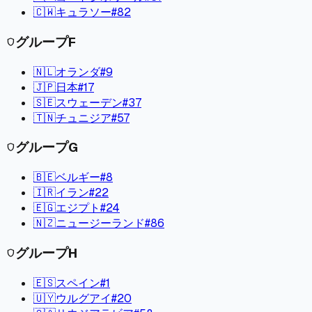
🇨🇼
キュラソー
#
82
グループ
F
shield
🇳🇱
オランダ
#
9
🇯🇵
日本
#
17
🇸🇪
スウェーデン
#
37
🇹🇳
チュニジア
#
57
グループ
G
shield
🇧🇪
ベルギー
#
8
🇮🇷
イラン
#
22
🇪🇬
エジプト
#
24
🇳🇿
ニュージーランド
#
86
グループ
H
shield
🇪🇸
スペイン
#
1
🇺🇾
ウルグアイ
#
20