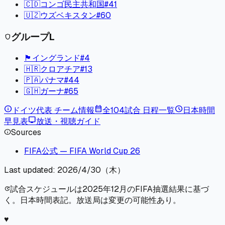
🇨🇩
コンゴ民主共和国
#
41
🇺🇿
ウズベキスタン
#
60
グループ
L
shield
🏴󠁧󠁢󠁥󠁮󠁧󠁿
イングランド
#
4
🇭🇷
クロアチア
#
13
🇵🇦
パナマ
#
44
🇬🇭
ガーナ
#
65
info
calendar_month
schedule
ドイツ
代表 チーム情報
全104試合 日程一覧
日本時間
tv
早見表
放送・視聴ガイド
Sources
info
FIFA公式 — FIFA World Cup 26
Last updated:
2026/4/30（木）
試合スケジュールは2025年12月のFIFA抽選結果に基づ
update
く。日本時間表記。放送局は変更の可能性あり。
♥