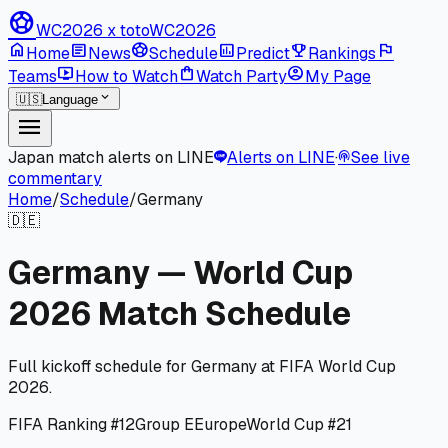
sports_soccer
WC2026 x toto
WC2026
home
article
sports_soccer
poll
emoji_events
flag
Home
News
Schedule
Predict
Rankings
live_tv
shopping_bag
account_circle
Teams
How to Watch
Watch Party
My Page
expand_more
🇺🇸
Language
menu
Japan match alerts on LINE
Alerts on LINE
·
See live
podcasts
commentary
Home
/
Schedule
/
Germany
🇩🇪
Germany — World Cup
2026 Match Schedule
Full kickoff schedule for Germany at FIFA World Cup
2026.
FIFA Ranking #12
Group E
Europe
World Cup #21