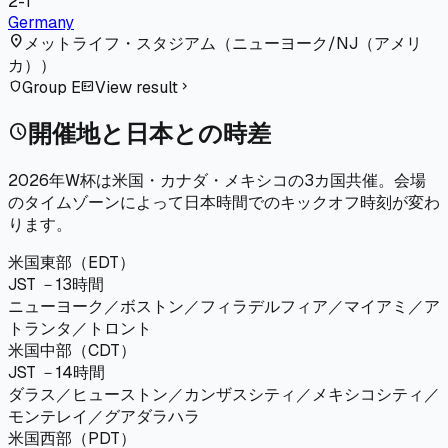
2
-
1
Germany
location_on
メットライフ・スタジアム
（
ニューヨーク/NJ（アメリ
カ）
）
Group E
View result
shield
fact_check
chevron_right
開催地と日本との時差
schedule
2026年W杯は米国・カナダ・メキシコの3カ国共催。会場
のタイムゾーンによって日本時間でのキックオフ時刻が変わ
ります。
米国東部（EDT）
JST －13時間
ニューヨーク／ボストン／フィラデルフィア／マイアミ／ア
トランタ／トロント
米国中部（CDT）
JST －14時間
ダラス／ヒューストン／カンザスシティ／メキシコシティ／
モンテレイ／グアダラハラ
米国西部（PDT）