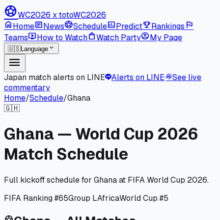
sports_soccer
WC2026 x toto
WC2026
home
article
sports_soccer
poll
emoji_events
flag
Home
News
Schedule
Predict
Rankings
live_tv
shopping_bag
account_circle
Teams
How to Watch
Watch Party
My Page
expand_more
🇺🇸
Language
menu
Japan match alerts on LINE
Alerts on LINE
·
See live
podcasts
commentary
Home
/
Schedule
/
Ghana
🇬🇭
Ghana — World Cup 2026
Match Schedule
Full kickoff schedule for Ghana at FIFA World Cup 2026.
FIFA Ranking #65
Group L
Africa
World Cup #5
sports_soccer