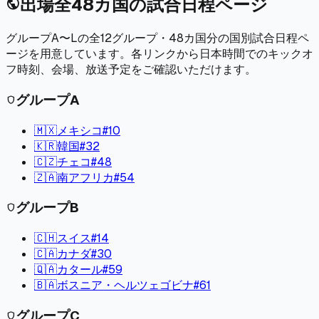
出場全48カ国の試合日程ページ
public
グループA〜Lの全12グループ・48カ国分の国別試合日程ペ
ージを用意しています。各リンクから日本時間でのキックオ
フ時刻、会場、放送予定をご確認いただけます。
グループ
A
shield
🇲🇽
メキシコ
#
10
🇰🇷
韓国
#
32
🇨🇿
チェコ
#
48
🇿🇦
南アフリカ
#
54
グループ
B
shield
🇨🇭
スイス
#
14
🇨🇦
カナダ
#
30
🇶🇦
カタール
#
59
🇧🇦
ボスニア・ヘルツェゴビナ
#
61
グループ
C
shield