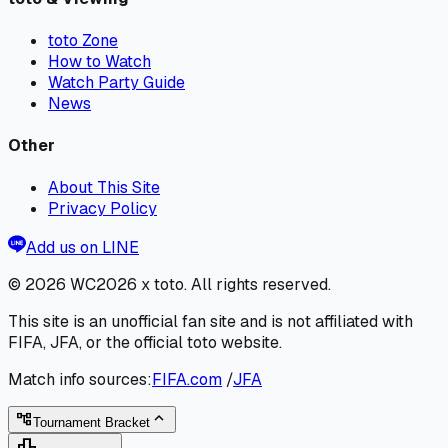
toto Zone
How to Watch
Watch Party Guide
News
Other
About This Site
Privacy Policy
Add us on LINE
© 2026
WC2026 x toto
. All rights reserved.
This site is an unofficial fan site and is not affiliated with
FIFA, JFA, or the official toto website.
Match info sources:
FIFA.com
/
JFA
expand_less
account_tree
Tournament Bracket
leaderboard