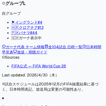
グループ
L
shield
自グループ
🏴󠁧󠁢󠁥󠁮󠁧󠁿
イングランド
#
4
🇭🇷
クロアチア
#
13
🇵🇦
パナマ
#
44
🇬🇭
ガーナ
表示中
info
calendar_month
schedule
ガーナ
代表 チーム情報
全104試合 日程一覧
日本時間
tv
早見表
放送・視聴ガイド
Sources
info
FIFA公式 — FIFA World Cup 26
Last updated:
2026/4/30（木）
試合スケジュールは2025年12月のFIFA抽選結果に基づ
update
く。日本時間表記。放送局は変更の可能性あり。
♥