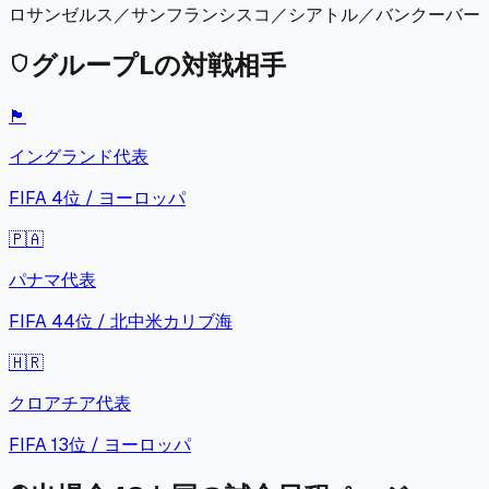
ロサンゼルス／サンフランシスコ／シアトル／バンクーバー
グループ
L
の対戦相手
shield
🏴󠁧󠁢󠁥󠁮󠁧󠁿
イングランド
代表
FIFA
4
位 /
ヨーロッパ
🇵🇦
パナマ
代表
FIFA
44
位 /
北中米カリブ海
🇭🇷
クロアチア
代表
FIFA
13
位 /
ヨーロッパ