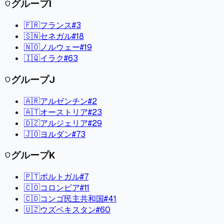
グループ
I
shield
🇫🇷
フランス
#
3
🇸🇳
セネガル
#
18
🇳🇴
ノルウェー
#
19
🇮🇶
イラク
#
63
グループ
J
shield
🇦🇷
アルゼンチン
#
2
🇦🇹
オーストリア
#
23
🇩🇿
アルジェリア
#
29
🇯🇴
ヨルダン
#
73
グループ
K
shield
🇵🇹
ポルトガル
#
7
🇨🇴
コロンビア
#
11
🇨🇩
コンゴ民主共和国
#
41
🇺🇿
ウズベキスタン
#
60