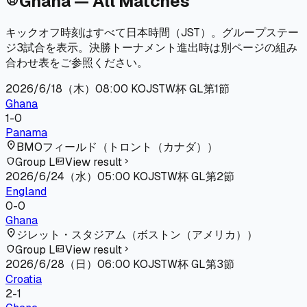
Ghana — All Matches
キックオフ時刻はすべて日本時間（JST）。グループステー
ジ3試合を表示。決勝トーナメント進出時は別ページの組み
合わせ表をご参照ください。
2026/6/18（木）
08:00
KO
JST
W杯 GL第1節
Ghana
1
-
0
Panama
location_on
BMOフィールド
（
トロント（カナダ）
）
Group L
View result
shield
fact_check
chevron_right
2026/6/24（水）
05:00
KO
JST
W杯 GL第2節
England
0
-
0
Ghana
location_on
ジレット・スタジアム
（
ボストン（アメリカ）
）
Group L
View result
shield
fact_check
chevron_right
2026/6/28（日）
06:00
KO
JST
W杯 GL第3節
Croatia
2
-
1