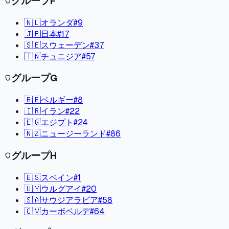
グループ
F
shield
🇳🇱
オランダ
#
9
🇯🇵
日本
#
17
🇸🇪
スウェーデン
#
37
🇹🇳
チュニジア
#
57
グループ
G
shield
🇧🇪
ベルギー
#
8
🇮🇷
イラン
#
22
🇪🇬
エジプト
#
24
🇳🇿
ニュージーランド
#
86
グループ
H
shield
🇪🇸
スペイン
#
1
🇺🇾
ウルグアイ
#
20
🇸🇦
サウジアラビア
#
58
🇨🇻
カーボベルデ
#
64