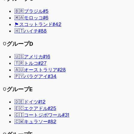
🇧🇷
ブラジル
#
5
🇲🇦
モロッコ
#
6
🏴󠁧󠁢󠁳󠁣󠁴󠁿
スコットランド
#
42
🇭🇹
ハイチ
#
88
グループ
D
shield
🇺🇸
アメリカ
#
16
🇹🇷
トルコ
#
27
🇦🇺
オーストラリア
#
28
🇵🇾
パラグアイ
#
34
グループ
E
shield
🇩🇪
ドイツ
#
12
🇪🇨
エクアドル
#
25
🇨🇮
コートジボワール
#
31
🇨🇼
キュラソー
#
82