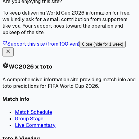
Are you enjoying this site?
To keep delivering World Cup 2026 information for free,
we kindly ask for a small contribution from supporters
like you. Your support goes toward the operation and
upkeep of the site.
favorite
Support this site (from 100 yen)
Close (hide for 1 week)
close
sports_soccer
WC2026 x toto
A comprehensive information site providing match info and
toto predictions for FIFA World Cup 2026.
Match Info
Match Schedule
Group Stage
Live Commentary
toto & Viewing