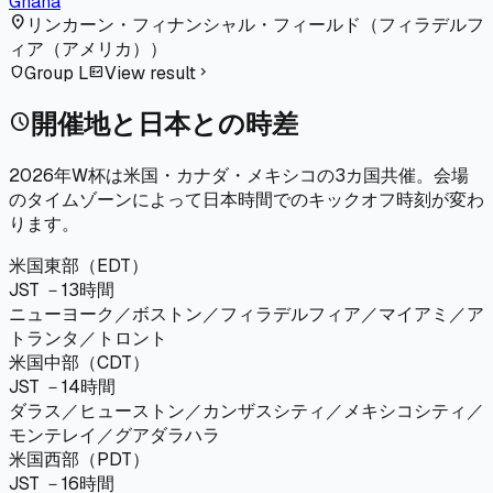
Ghana
location_on
リンカーン・フィナンシャル・フィールド
（
フィラデルフ
ィア（アメリカ）
）
Group L
View result
shield
fact_check
chevron_right
開催地と日本との時差
schedule
2026年W杯は米国・カナダ・メキシコの3カ国共催。会場
のタイムゾーンによって日本時間でのキックオフ時刻が変わ
ります。
米国東部（EDT）
JST －13時間
ニューヨーク／ボストン／フィラデルフィア／マイアミ／ア
トランタ／トロント
米国中部（CDT）
JST －14時間
ダラス／ヒューストン／カンザスシティ／メキシコシティ／
モンテレイ／グアダラハラ
米国西部（PDT）
JST －16時間