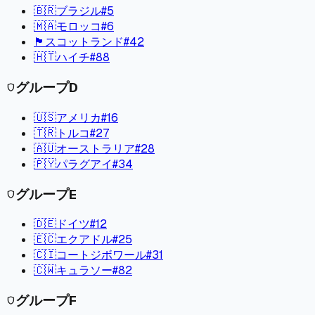
🇧🇷
ブラジル
#
5
🇲🇦
モロッコ
#
6
🏴󠁧󠁢󠁳󠁣󠁴󠁿
スコットランド
#
42
🇭🇹
ハイチ
#
88
グループ
D
shield
🇺🇸
アメリカ
#
16
🇹🇷
トルコ
#
27
🇦🇺
オーストラリア
#
28
🇵🇾
パラグアイ
#
34
グループ
E
shield
🇩🇪
ドイツ
#
12
🇪🇨
エクアドル
#
25
🇨🇮
コートジボワール
#
31
🇨🇼
キュラソー
#
82
グループ
F
shield