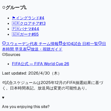
グループ
L
shield
🏴󠁧󠁢󠁥󠁮󠁧󠁿
イングランド
#
4
🇭🇷
クロアチア
#
13
🇵🇦
パナマ
#
44
🇬🇭
ガーナ
#
65
info
calendar_month
schedule
スウェーデン
代表 チーム情報
全104試合 日程一覧
日
tv
本時間 早見表
放送・視聴ガイド
Sources
info
FIFA公式 — FIFA World Cup 26
Last updated:
2026/4/30（木）
試合スケジュールは2025年12月のFIFA抽選結果に基づ
update
く。日本時間表記。放送局は変更の可能性あり。
♥
Are you enjoying this site?