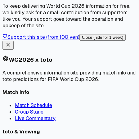
To keep delivering World Cup 2026 information for free,
we kindly ask for a small contribution from supporters
like you. Your support goes toward the operation and
upkeep of the site.
favorite
Support this site (from 100 yen)
Close (hide for 1 week)
close
sports_soccer
WC2026 x toto
A comprehensive information site providing match info and
toto predictions for FIFA World Cup 2026.
Match Info
Match Schedule
Group Stage
Live Commentary
toto & Viewing