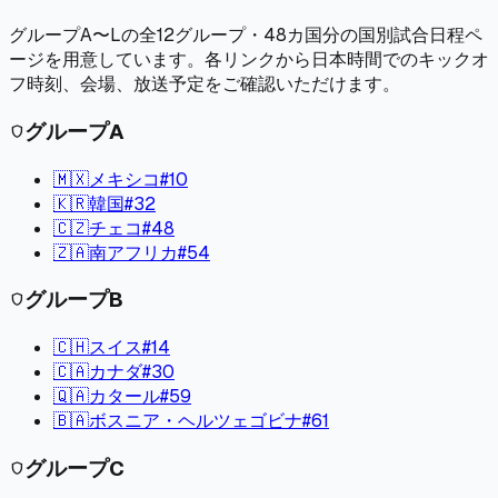
グループA〜Lの全12グループ・48カ国分の国別試合日程ペ
ージを用意しています。各リンクから日本時間でのキックオ
フ時刻、会場、放送予定をご確認いただけます。
グループ
A
shield
🇲🇽
メキシコ
#
10
🇰🇷
韓国
#
32
🇨🇿
チェコ
#
48
🇿🇦
南アフリカ
#
54
グループ
B
shield
🇨🇭
スイス
#
14
🇨🇦
カナダ
#
30
🇶🇦
カタール
#
59
🇧🇦
ボスニア・ヘルツェゴビナ
#
61
グループ
C
shield