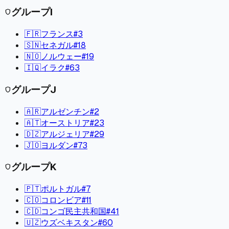
グループ
I
shield
🇫🇷
フランス
#
3
🇸🇳
セネガル
#
18
🇳🇴
ノルウェー
#
19
🇮🇶
イラク
#
63
グループ
J
shield
🇦🇷
アルゼンチン
#
2
🇦🇹
オーストリア
#
23
🇩🇿
アルジェリア
#
29
🇯🇴
ヨルダン
#
73
グループ
K
shield
🇵🇹
ポルトガル
#
7
🇨🇴
コロンビア
#
11
🇨🇩
コンゴ民主共和国
#
41
🇺🇿
ウズベキスタン
#
60