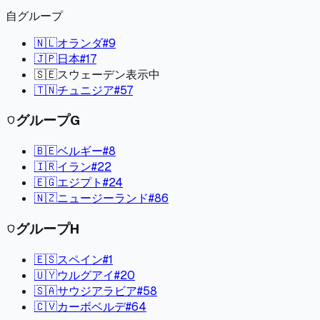
自グループ
🇳🇱
オランダ
#
9
🇯🇵
日本
#
17
🇸🇪
スウェーデン
表示中
🇹🇳
チュニジア
#
57
グループ
G
shield
🇧🇪
ベルギー
#
8
🇮🇷
イラン
#
22
🇪🇬
エジプト
#
24
🇳🇿
ニュージーランド
#
86
グループ
H
shield
🇪🇸
スペイン
#
1
🇺🇾
ウルグアイ
#
20
🇸🇦
サウジアラビア
#
58
🇨🇻
カーボベルデ
#
64