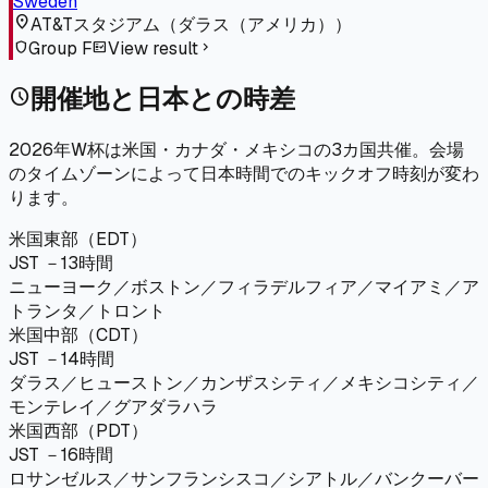
Sweden
location_on
AT&Tスタジアム
（
ダラス（アメリカ）
）
Group F
View result
shield
fact_check
chevron_right
開催地と日本との時差
schedule
2026年W杯は米国・カナダ・メキシコの3カ国共催。会場
のタイムゾーンによって日本時間でのキックオフ時刻が変わ
ります。
米国東部（EDT）
JST －13時間
ニューヨーク／ボストン／フィラデルフィア／マイアミ／ア
トランタ／トロント
米国中部（CDT）
JST －14時間
ダラス／ヒューストン／カンザスシティ／メキシコシティ／
モンテレイ／グアダラハラ
米国西部（PDT）
JST －16時間
ロサンゼルス／サンフランシスコ／シアトル／バンクーバー