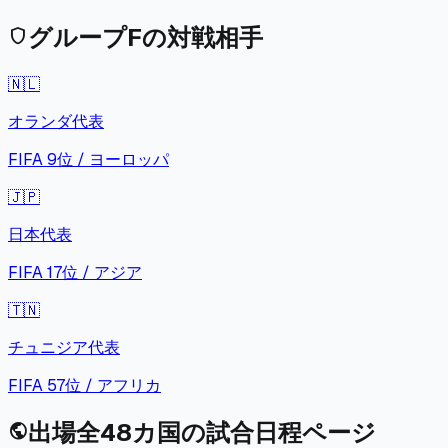
グループ
F
の対戦相手
shield
🇳🇱
オランダ
代表
FIFA
9
位 /
ヨーロッパ
🇯🇵
日本
代表
FIFA
17
位 /
アジア
🇹🇳
チュニジア
代表
FIFA
57
位 /
アフリカ
出場全48カ国の試合日程ページ
public