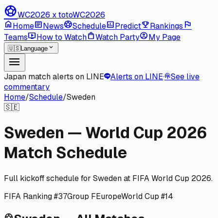
sports_soccer
WC2026 x toto
WC2026
home
article
sports_soccer
poll
emoji_events
flag
Home
News
Schedule
Predict
Rankings
live_tv
shopping_bag
account_circle
Teams
How to Watch
Watch Party
My Page
expand_more
🇺🇸
Language
menu
Japan match alerts on LINE
Alerts on LINE
·
See live
podcasts
commentary
Home
/
Schedule
/
Sweden
🇸🇪
Sweden — World Cup 2026
Match Schedule
Full kickoff schedule for Sweden at FIFA World Cup 2026.
FIFA Ranking #37
Group F
Europe
World Cup #14
sports_soccer