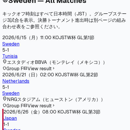
Sweden — All Matches
キックオフ時刻はすべて日本時間（JST）。グループステー
ジ3試合を表示。決勝トーナメント進出時は別ページの組み
合わせ表をご参照ください。
2026/6/15（月）
11:00
KO
JST
W杯 GL第1節
Sweden
5
-
1
Tunisia
location_on
エスタディオBBVA
（
モンテレイ（メキシコ）
）
Group F
View result
shield
fact_check
chevron_right
2026/6/21（日）
02:00
KO
JST
W杯 GL第2節
Netherlands
5
-
1
Sweden
location_on
NRGスタジアム
（
ヒューストン（アメリカ）
）
Group F
View result
shield
fact_check
chevron_right
2026/6/26（金）
08:00
KO
JST
W杯 GL第3節
Japan
1
-
1