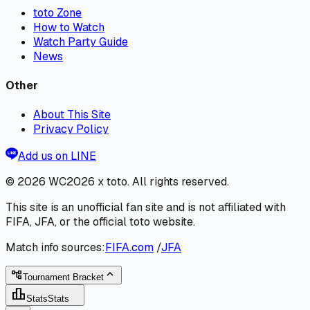
toto Zone
How to Watch
Watch Party Guide
News
Other
About This Site
Privacy Policy
Add us on LINE
© 2026
WC2026 x toto
. All rights reserved.
This site is an unofficial fan site and is not affiliated with
FIFA, JFA, or the official toto website.
Match info sources:
FIFA.com
/
JFA
expand_less
account_tree
Tournament Bracket
leaderboard
Stats
Stats