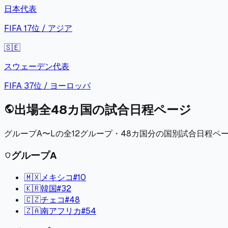
日本
代表
FIFA
17
位 /
アジア
🇸🇪
スウェーデン
代表
FIFA
37
位 /
ヨーロッパ
出場全48カ国の試合日程ページ
public
グループA〜Lの全12グループ・48カ国分の国別試合日程
グループ
A
shield
🇲🇽
メキシコ
#
10
🇰🇷
韓国
#
32
🇨🇿
チェコ
#
48
🇿🇦
南アフリカ
#
54