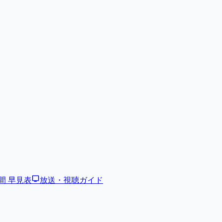
tv
間 早見表
放送・視聴ガイド