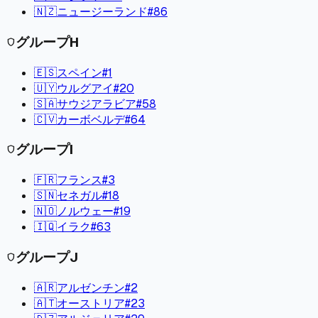
🇳🇿
ニュージーランド
#
86
グループ
H
shield
🇪🇸
スペイン
#
1
🇺🇾
ウルグアイ
#
20
🇸🇦
サウジアラビア
#
58
🇨🇻
カーボベルデ
#
64
グループ
I
shield
🇫🇷
フランス
#
3
🇸🇳
セネガル
#
18
🇳🇴
ノルウェー
#
19
🇮🇶
イラク
#
63
グループ
J
shield
🇦🇷
アルゼンチン
#
2
🇦🇹
オーストリア
#
23