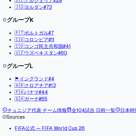
🇩🇿
アルジェリア
#
29
🇯🇴
ヨルダン
#
73
グループ
K
shield
🇵🇹
ポルトガル
#
7
🇨🇴
コロンビア
#
11
🇨🇩
コンゴ民主共和国
#
41
🇺🇿
ウズベキスタン
#
60
グループ
L
shield
🏴󠁧󠁢󠁥󠁮󠁧󠁿
イングランド
#
4
🇭🇷
クロアチア
#
13
🇵🇦
パナマ
#
44
🇬🇭
ガーナ
#
65
info
calendar_month
schedule
チュニジア
代表 チーム情報
全104試合 日程一覧
日本時
Sources
info
FIFA公式 — FIFA World Cup 26