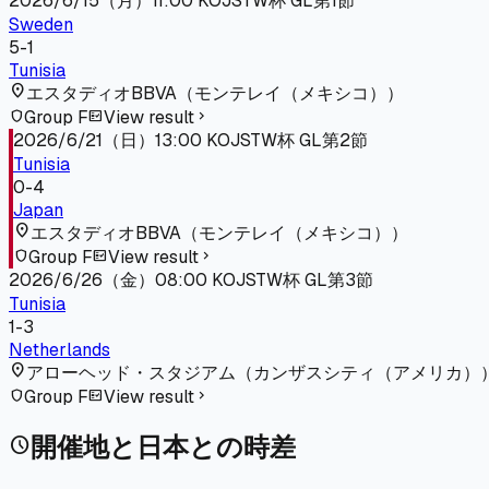
2026/6/15（月）
11:00
KO
JST
W杯 GL第1節
Sweden
5
-
1
Tunisia
location_on
エスタディオBBVA
（
モンテレイ（メキシコ）
）
Group F
View result
shield
fact_check
chevron_right
2026/6/21（日）
13:00
KO
JST
W杯 GL第2節
Tunisia
0
-
4
Japan
location_on
エスタディオBBVA
（
モンテレイ（メキシコ）
）
Group F
View result
shield
fact_check
chevron_right
2026/6/26（金）
08:00
KO
JST
W杯 GL第3節
Tunisia
1
-
3
Netherlands
location_on
アローヘッド・スタジアム
（
カンザスシティ（アメリカ）
Group F
View result
shield
fact_check
chevron_right
開催地と日本との時差
schedule