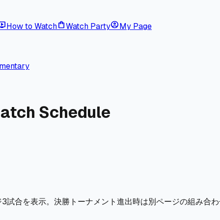
ive_tv
shopping_bag
account_circle
How to Watch
Watch Party
My Page
mmentary
Match Schedule
ジ3試合を表示。決勝トーナメント進出時は別ページの組み合