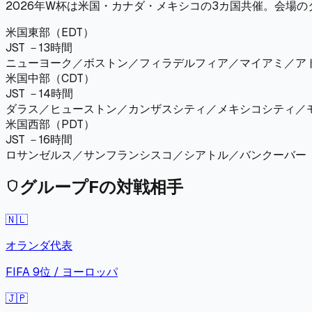
2026年W杯は米国・カナダ・メキシコの3カ国共催。会場
米国東部（EDT）
JST －13時間
ニューヨーク／ボストン／フィラデルフィア／マイアミ／ア
米国中部（CDT）
JST －14時間
ダラス／ヒューストン／カンザスシティ／メキシコシティ／
米国西部（PDT）
JST －16時間
ロサンゼルス／サンフランシスコ／シアトル／バンクーバー
グループ
F
の対戦相手
shield
🇳🇱
オランダ
代表
FIFA
9
位 /
ヨーロッパ
🇯🇵