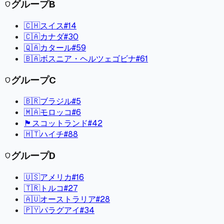
グループ
B
shield
🇨🇭
スイス
#
14
🇨🇦
カナダ
#
30
🇶🇦
カタール
#
59
🇧🇦
ボスニア・ヘルツェゴビナ
#
61
グループ
C
shield
🇧🇷
ブラジル
#
5
🇲🇦
モロッコ
#
6
🏴󠁧󠁢󠁳󠁣󠁴󠁿
スコットランド
#
42
🇭🇹
ハイチ
#
88
グループ
D
shield
🇺🇸
アメリカ
#
16
🇹🇷
トルコ
#
27
🇦🇺
オーストラリア
#
28
🇵🇾
パラグアイ
#
34