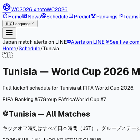
sports_soccer
WC2026 x toto
WC2026
home
article
sports_soccer
poll
emoji_events
flag
l
Home
News
Schedule
Predict
Rankings
Teams
expand_more
🇺🇸
Language
menu
Japan match alerts on LINE
Alerts on LINE
·
See live co
podcasts
Home
/
Schedule
/
Tunisia
🇹🇳
Tunisia — World Cup 2026 
Full kickoff schedule for Tunisia at FIFA World Cup 2026.
FIFA Ranking #57
Group F
Africa
World Cup #7
Tunisia — All Matches
sports_soccer
キックオフ時刻はすべて日本時間（JST）。グループステー