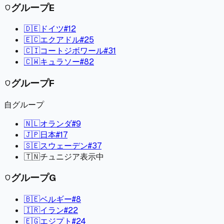
グループ
E
shield
🇩🇪
ドイツ
#
12
🇪🇨
エクアドル
#
25
🇨🇮
コートジボワール
#
31
🇨🇼
キュラソー
#
82
グループ
F
shield
自グループ
🇳🇱
オランダ
#
9
🇯🇵
日本
#
17
🇸🇪
スウェーデン
#
37
🇹🇳
チュニジア
表示中
グループ
G
shield
🇧🇪
ベルギー
#
8
🇮🇷
イラン
#
22
🇪🇬
エジプト
#
24