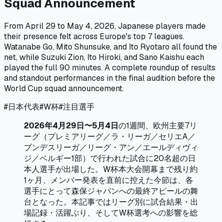
Squad Announcement
From April 29 to May 4, 2026, Japanese players made
their presence felt across Europe's top 7 leagues.
Watanabe Go, Mito Shunsuke, and Ito Ryotaro all found the
net, while Suzuki Zion, Ito Hiroki, and Sano Kaishu each
played the full 90 minutes. A complete roundup of results
and standout performances in the final audition before the
World Cup squad announcement.
#
日本代表
#
W杯
#
注目選手
2026年4月29日〜5月4日
の1週間、欧州主要7リ
ーグ（プレミアリーグ／ラ・リーガ／セリエA／
ブンデスリーガ／リーグ・アン／エールディヴィ
ジ／ベルギー1部）で行われた試合に20名超の日
本人選手が出場した。W杯本大会開幕まで残り約
1ヶ月、メンバー発表を直前に控えた今節は、各
選手にとって森保ジャパンへの最終アピールの舞
台となった。本記事ではリーグ別に試合結果・出
場記録・活躍ぶり、そしてW杯選考への影響を総