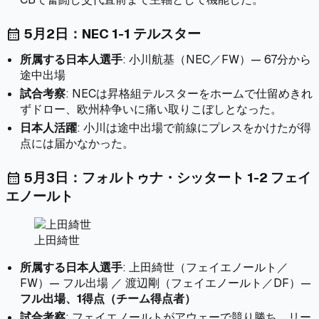
5月2日：NEC 1-1 テルスター
calendar_month
所属する日本人選手
: 小川航基（NEC／FW）— 67分から
途中出場
試合考察
: NECは昇格組テルスターをホームで仕留めきれ
ずドロー、欧州枠争いに痛い取りこぼしとなった。
日本人活躍
: 小川は途中出場で前線にプレスをかけたが得
点には届かなかった。
5月3日：フォルトゥナ・シッタート 1-2 フェイ
calendar_month
エノールト
上田綺世
所属する日本人選手
: 上田綺世（フェイエノールト／
FW）— フル出場 ／ 渡辺剛（フェイエノールト／DF）—
フル出場、1得点（チーム得点者）
試合考察
: フェイエノールトがアウェーで競り勝ち、リー