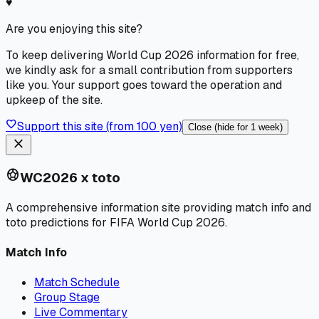
♥
Are you enjoying this site?
To keep delivering World Cup 2026 information for free,
we kindly ask for a small contribution from supporters
like you. Your support goes toward the operation and
upkeep of the site.
favorite
Support this site (from 100 yen)
Close (hide for 1 week)
close
sports_soccer
WC2026 x toto
A comprehensive information site providing match info and
toto predictions for FIFA World Cup 2026.
Match Info
Match Schedule
Group Stage
Live Commentary