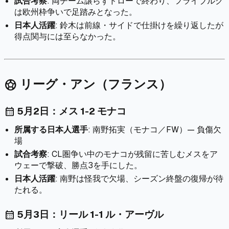
試合考察
: 両チーム譲らずドローで終わり、フライブルク
は欧州枠争いで足踏みとなった。
日本人活躍
: 鈴木は前線・サイドで仕掛けを繰り返したが
得点関与には至らなかった。
リーグ・アン（フランス）
sports_soccer
5月2日：メス 1-2 モナコ
calendar_month
所属する日本人選手
: 南野拓実（モナコ／FW）— 負傷欠
場
試合考察
: CL圏争い中のモナコが残留に苦しむメスをア
ウェーで撃破、勝点3を手にした。
日本人活躍
: 南野は怪我で欠場、シーズン終盤の復帰が待
たれる。
5月3日：リール 1-1 ル・アーヴル
calendar_month