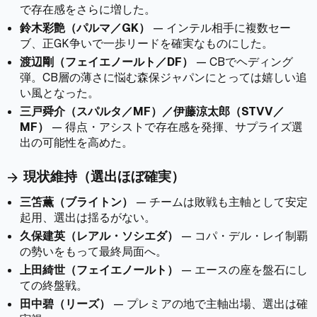
で存在感をさらに増した。
鈴木彩艶（パルマ／GK）
— インテル相手に複数セー
ブ、正GK争いで一歩リードを確実なものにした。
渡辺剛（フェイエノールト／DF）
— CBでヘディング
弾。CB層の薄さに悩む森保ジャパンにとっては嬉しい追
い風となった。
三戸舜介（スパルタ／MF）／伊藤涼太郎（STVV／
MF）
— 得点・アシストで存在感を発揮、サプライズ選
出の可能性を高めた。
現状維持（選出ほぼ確実）
arrow_forward
三笘薫（ブライトン）
— チームは敗戦も主軸として安定
起用、選出は揺るがない。
久保建英（レアル・ソシエダ）
— コパ・デル・レイ制覇
の勢いをもって最終局面へ。
上田綺世（フェイエノールト）
— エースの座を盤石にし
ての終盤戦。
田中碧（リーズ）
— プレミアの地で主軸出場、選出は確