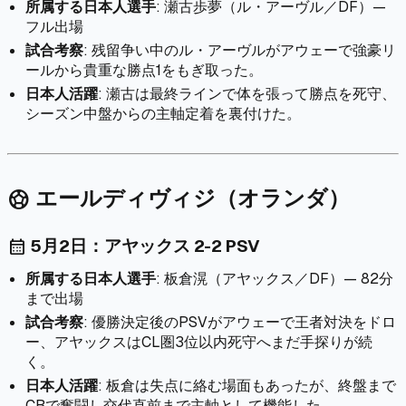
所属する日本人選手
: 瀬古歩夢（ル・アーヴル／DF）—
フル出場
試合考察
: 残留争い中のル・アーヴルがアウェーで強豪リ
ールから貴重な勝点1をもぎ取った。
日本人活躍
: 瀬古は最終ラインで体を張って勝点を死守、
シーズン中盤からの主軸定着を裏付けた。
エールディヴィジ（オランダ）
sports_soccer
5月2日：アヤックス 2-2 PSV
calendar_month
所属する日本人選手
: 板倉滉（アヤックス／DF）— 82分
まで出場
試合考察
: 優勝決定後のPSVがアウェーで王者対決をドロ
ー、アヤックスはCL圏3位以内死守へまだ手探りが続
く。
日本人活躍
: 板倉は失点に絡む場面もあったが、終盤まで
CBで奮闘し交代直前まで主軸として機能した。