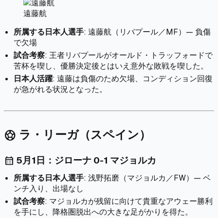
遠藤航
所属する日本人選手
: 遠藤航（リバプール／MF）— 負傷
で欠場
試合考察
: 王者リバプールがオールド・トラッフォードで
苦杯を喫し、優勝決定後とはいえ意外な敗戦を喫した。
日本人活躍
: 遠藤は負傷のため欠場、コンディション回復
が急がれる状況となった。
ラ・リーガ（スペイン）
sports_soccer
5月1日：ジローナ 0-1 マジョルカ
calendar_month
所属する日本人選手
: 浅野拓磨（マジョルカ／FW）— ベ
ンチ入り、出場なし
試合考察
: マジョルカが残留に向けて貴重なアウェー勝利
を手にし、降格圏脱出への大きな足がかりを得た。