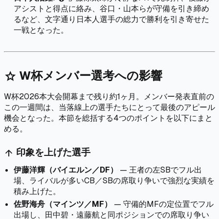
アシストと得点に絡み、谷口・山本らが守備を引き締め
るなど、文字通り日本人選手の総力で勝利を引き寄せた
一戦となった。
W杯メンバー選考への影響
star
W杯2026本大会開幕まで残り約1ヶ月。メンバー発表直前の
この一週間は、当落線上の選手たちにとって最後のアピール
機会となった。本節を総括する4つのポイントを以下にまと
める。
印象を上げた選手
arrow_upward
伊藤洋輝（バイエルン／DF）
— 王者の左SBでフル出
場、ライバルが多いCB／SBの席取り争いで強烈な実績を
積み上げた。
佐野海舟（マインツ／MF）
— 守備的MFの定位置でフル
出場し、田中碧・遠藤航と同ポジションでの席取り争い