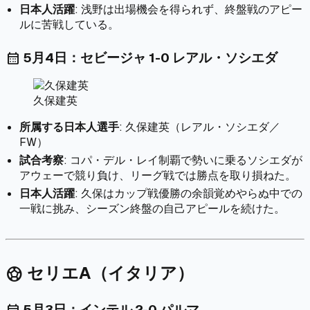
日本人活躍
: 浅野は出場機会を得られず、終盤戦のアピー
ルに苦戦している。
5月4日：セビージャ 1-0 レアル・ソシエダ
calendar_month
久保建英
所属する日本人選手
: 久保建英（レアル・ソシエダ／
FW）
試合考察
: コパ・デル・レイ制覇で勢いに乗るソシエダが
アウェーで競り負け、リーグ戦では勝点を取り損ねた。
日本人活躍
: 久保はカップ戦優勝の余韻覚めやらぬ中での
一戦に挑み、シーズン終盤の自己アピールを続けた。
セリエA（イタリア）
sports_soccer
5月3日：インテル 2-0 パルマ