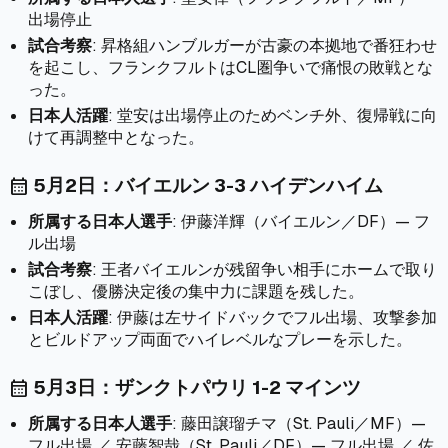
出場停止
試合考察
: 昇格組ハンブルガーが古豪の本拠地で番狂わせ
を起こし、フランクフルトはCL圏争いで痛恨の敗戦とな
った。
日本人活躍
: 堂安は出場停止のためベンチ外、復帰戦に向
けて再調整中となった。
5月2日：バイエルン 3-3 ハイデンハイム
calendar_month
所属する日本人選手
: 伊藤洋輝（バイエルン／DF）— フ
ル出場
試合考察
: 王者バイエルンが残留争い相手にホームで取り
こぼし、優勝決定後の集中力に課題を残した。
日本人活躍
: 伊藤は左サイドバックでフル出場、攻撃参加
とビルドアップ両面でハイレベルなプレーを示した。
5月3日：ザンクトパウリ 1-2 マインツ
calendar_month
所属する日本人選手
: 藤田譲瑠チマ（St. Pauli／MF）—
フル出場 ／ 安藤智哉（St. Pauli／DF）— フル出場 ／ 佐