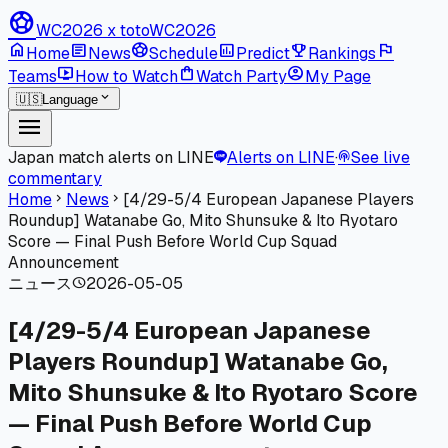
sports_soccer
WC2026 x toto
WC2026
home
article
sports_soccer
poll
emoji_events
flag
Home
News
Schedule
Predict
Rankings
live_tv
shopping_bag
account_circle
Teams
How to Watch
Watch Party
My Page
expand_more
🇺🇸
Language
menu
Japan match alerts on LINE
Alerts on LINE
·
See live
podcasts
commentary
Home
News
[4/29-5/4 European Japanese Players
chevron_right
chevron_right
Roundup] Watanabe Go, Mito Shunsuke & Ito Ryotaro
Score — Final Push Before World Cup Squad
Announcement
ニュース
2026-05-05
schedule
[4/29-5/4 European Japanese
Players Roundup] Watanabe Go,
Mito Shunsuke & Ito Ryotaro Score
— Final Push Before World Cup