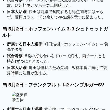
敗、欧州枠争いから事実上脱落した。
日本人活躍
: 長田は前線で奮闘するも得点関与には至ら
ず、菅原はラスト10分余りで存在感を示すに留まった。
5月2日：ホッフェンハイム 3-3 シュトゥットガ
calendar_month
ルト
所属する日本人選手
: 町田浩樹（ホッフェンハイム）— 負
傷で欠場
試合考察
: 6発の打ち合いをドローで終え、両チームとも
勝点1ずつにとどまった。
日本人活躍
: 町田は怪我のため欠場、W杯本番に向けて復
帰時期に注目が集まる。
5月2日：フランクフルト 1-2 ハンブルガーSV
calendar_month
堂安律
所属する日本人選手
: 堂安律（フランクフルト／MF）—