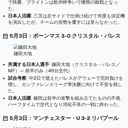
で快勝、ブライトンは欧州枠争いで痛恨の敗戦となっ
た。
日本人活躍
: 三笘は左サイドで仕掛け続けて何度も決定機
を演出したが、チームの劣勢を覆すには至らなかった。
5月3日：ボーンマス 3-0 クリスタル・パレス
calendar_month
鎌田大地
所属する日本人選手
: 鎌田大地（クリスタル・パレス／
MF）— 前半のみ（46分交代）
試合考察
: 中2日で迎えたパレスがアウェーで完封負けを
喫し、カンファレンスリーグ準決勝に向けて不安を残し
た。
日本人活躍
: 鎌田は前半の攻撃を組み立てたものの不発、
ハーフタイムで交代となり消化不良の一戦に終わった。
5月3日：マンチェスター・U 3-2 リバプール
calendar_month