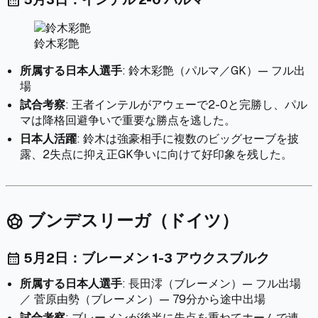
calendar_month
鈴木彩艶
所属する日本人選手
: 鈴木彩艶（パルマ／GK）— フル出
場
試合考察
: 王者インテルがアウェーで2-0と完勝し、パル
マは降格回避争いで重要な勝点を逃した。
日本人活躍
: 鈴木は強豪相手に複数のビッグセーブを披
露、2失点に抑え正GK争いに向けて好印象を残した。
ブンデスリーガ（ドイツ）
sports_soccer
5月2日：ブレーメン 1-3 アウクスブルク
calendar_month
所属する日本人選手
: 長田澪（ブレーメン）— フル出場
／ 菅原由勢（ブレーメン）— 79分から途中出場
試合考察
: ブレーメンが後半に失点を重ねてホームで連