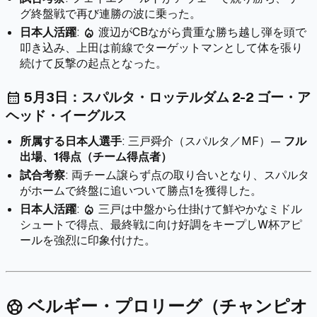
グ終盤戦で再び連勝の波に乗った。
日本人活躍
:
渡辺がCBながら貴重な勝ち越し弾を頭で
local_fire_department
叩き込み、上田は前線でターゲットマンとして体を張り
続けて反撃の起点となった。
5月3日：スパルタ・ロッテルダム 2-2 ゴー・ア
calendar_month
ヘッド・イーグルス
所属する日本人選手
: 三戸舜介（スパルタ／MF）—
フル
出場、1得点（チーム得点者）
試合考察
: 両チーム譲らず点の取り合いとなり、スパルタ
がホームで終盤に追いついて勝点1を獲得した。
日本人活躍
:
三戸は中盤から仕掛けて鮮やかなミドル
local_fire_department
シュートで得点、最終戦に向け好調をキープしW杯アピ
ールを強烈に印象付けた。
ベルギー・プロリーグ（チャンピオ
sports_soccer