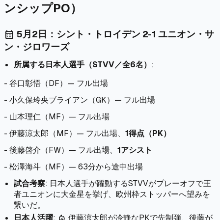
ンシップPO）
5月2日：シント・トロイデン 2-1 ユニオン・サ
calendar_month
ン・ジロワーズ
所属する日本人選手（STVV／全6名）
:
- 谷口彰悟（DF）— フル出場
- 小久保玲央ブライアン（GK）— フル出場
- 山本理仁（MF）— フル出場
- 伊藤涼太郎（MF）— フル出場、
1得点（PK）
- 後藤啓介（FW）— フル出場、
1アシスト
- 松澤海斗（MF）— 63分から途中出場
試合考察
: 日本人選手が躍動するSTVVがプレーオフで王
者ユニオンに大金星を挙げ、欧州枠ストッパーへ望みを
繋いだ。
日本人活躍
:
伊藤涼太郎が冷静なPKで先制弾、後藤が
local_fire_department