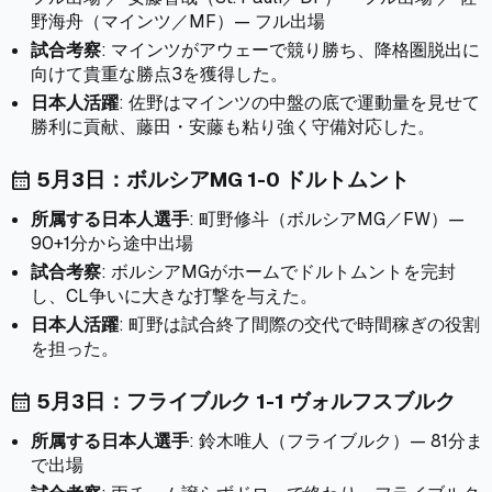
野海舟（マインツ／MF）— フル出場
試合考察
: マインツがアウェーで競り勝ち、降格圏脱出に
向けて貴重な勝点3を獲得した。
日本人活躍
: 佐野はマインツの中盤の底で運動量を見せて
勝利に貢献、藤田・安藤も粘り強く守備対応した。
5月3日：ボルシアMG 1-0 ドルトムント
calendar_month
所属する日本人選手
: 町野修斗（ボルシアMG／FW）—
90+1分から途中出場
試合考察
: ボルシアMGがホームでドルトムントを完封
し、CL争いに大きな打撃を与えた。
日本人活躍
: 町野は試合終了間際の交代で時間稼ぎの役割
を担った。
5月3日：フライブルク 1-1 ヴォルフスブルク
calendar_month
所属する日本人選手
: 鈴木唯人（フライブルク）— 81分ま
で出場