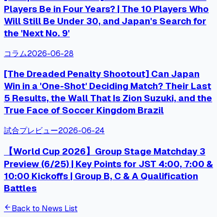
Players Be in Four Years? | The 10 Players Who
Will Still Be Under 30, and Japan's Search for
the 'Next No. 9'
コラム
2026-06-28
[The Dreaded Penalty Shootout] Can Japan
Win in a 'One-Shot' Deciding Match? Their Last
5 Results, the Wall That Is Zion Suzuki, and the
True Face of Soccer Kingdom Brazil
試合プレビュー
2026-06-24
【World Cup 2026】Group Stage Matchday 3
Preview (6/25) | Key Points for JST 4:00, 7:00 &
10:00 Kickoffs | Group B, C & A Qualification
Battles
arrow_back
Back to News List