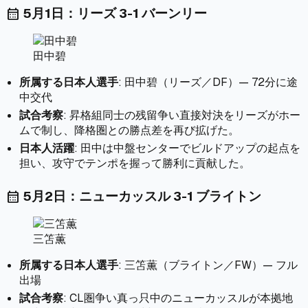
5月1日：リーズ 3-1 バーンリー
calendar_month
田中碧
所属する日本人選手
: 田中碧（リーズ／DF）— 72分に途
中交代
試合考察
: 昇格組同士の残留争い直接対決をリーズがホー
ムで制し、降格圏との勝点差を再び拡げた。
日本人活躍
: 田中は中盤センターでビルドアップの起点を
担い、攻守でテンポを握って勝利に貢献した。
5月2日：ニューカッスル 3-1 ブライトン
calendar_month
三笘薫
所属する日本人選手
: 三笘薫（ブライトン／FW）— フル
出場
試合考察
: CL圏争い真っ只中のニューカッスルが本拠地