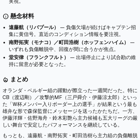
実視。
懸念材料
info
遠藤航（リバプール）
— 負傷欠場が続けばキャプテン招
集に黄信号。直近のコンディション情報を要注視。
南野拓実（モナコ）／町田浩樹（ホッフェンハイム）
—
いずれも負傷離脱中、回復が間に合うかが焦点。
堂安律（フランクフルト）
— 出場停止により試合勘の維
持に留意が必要となった。
まとめ
local_fire_department
オランダ・ベルギー組の躍動が際立った一週間だった。特に
CB（渡辺剛）／攻撃的MF（三戸舜介・伊藤涼太郎）といっ
た「W杯メンバー入りボーダー上の選手」が結果という最も
雄弁な形で森保監督にメッセージを送ったかたちだ。一方、
伊藤洋輝・佐野海舟・鈴木彩艶ら主力候補も五大リーグの厳
しい舞台で安定したパフォーマンスを継続している。
もっとも、遠藤航・南野拓実・町田浩樹ら主力組の負傷離脱