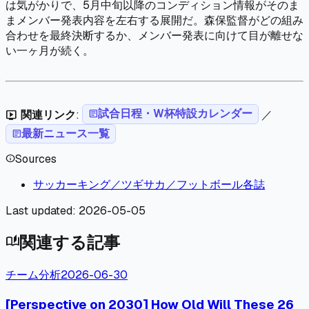
は気がかりで、5月中旬以降のコンディション情報がそのま
まメンバー発表内容を左右する展開だ。森保監督がどの組み
合わせを最終決断するか、メンバー発表に向けて目が離せな
い一ヶ月が続く。
試合日程・W杯特設カレンダー
関連リンク
:
article
／
live_tv
最新ニュース一覧
article
Sources
info
サッカーキング／ツギサカ／フットボール各誌
Last updated:
2026-05-05
関連する記事
auto_stories
チーム分析
2026-06-30
[Perspective on 2030] How Old Will These 26