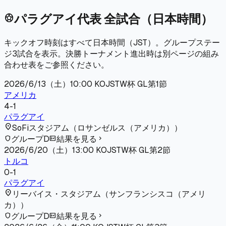
パラグアイ代表 全試合（日本時間）
sports_soccer
キックオフ時刻はすべて日本時間（JST）。グループステー
ジ3試合を表示。決勝トーナメント進出時は別ページの組み
合わせ表をご参照ください。
2026/6/13（土）
10:00
KO
JST
W杯 GL第1節
アメリカ
4
-
1
パラグアイ
location_on
SoFiスタジアム
（
ロサンゼルス（アメリカ）
）
グループD
結果を見る
shield
fact_check
chevron_right
2026/6/20（土）
13:00
KO
JST
W杯 GL第2節
トルコ
0
-
1
パラグアイ
location_on
リーバイス・スタジアム
（
サンフランシスコ（アメリ
カ）
）
グループD
結果を見る
shield
fact_check
chevron_right