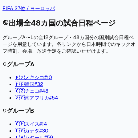
FIFA
27
位 /
ヨーロッパ
出場全48カ国の試合日程ページ
public
グループA〜Lの全12グループ・48カ国分の国別試合日程ペ
ージを用意しています。各リンクから日本時間でのキックオ
フ時刻、会場、放送予定をご確認いただけます。
グループ
A
shield
🇲🇽
メキシコ
#
10
🇰🇷
韓国
#
32
🇨🇿
チェコ
#
48
🇿🇦
南アフリカ
#
54
グループ
B
shield
🇨🇭
スイス
#
14
🇨🇦
カナダ
#
30
🇶🇦
カタール
#
59