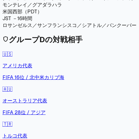
モンテレイ／グアダラハラ
米国西部（PDT）
JST －16時間
ロサンゼルス／サンフランシスコ／シアトル／バンクーバー
グループ
D
の対戦相手
shield
🇺🇸
アメリカ
代表
FIFA
16
位 /
北中米カリブ海
🇦🇺
オーストラリア
代表
FIFA
28
位 /
アジア
🇹🇷
トルコ
代表