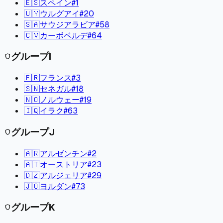
🇪🇸
スペイン
#
1
🇺🇾
ウルグアイ
#
20
🇸🇦
サウジアラビア
#
58
🇨🇻
カーボベルデ
#
64
グループ
I
shield
🇫🇷
フランス
#
3
🇸🇳
セネガル
#
18
🇳🇴
ノルウェー
#
19
🇮🇶
イラク
#
63
グループ
J
shield
🇦🇷
アルゼンチン
#
2
🇦🇹
オーストリア
#
23
🇩🇿
アルジェリア
#
29
🇯🇴
ヨルダン
#
73
グループ
K
shield