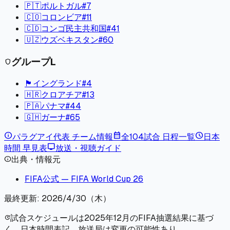
🇵🇹
ポルトガル
#
7
🇨🇴
コロンビア
#
11
🇨🇩
コンゴ民主共和国
#
41
🇺🇿
ウズベキスタン
#
60
グループ
L
shield
🏴󠁧󠁢󠁥󠁮󠁧󠁿
イングランド
#
4
🇭🇷
クロアチア
#
13
🇵🇦
パナマ
#
44
🇬🇭
ガーナ
#
65
info
calendar_month
schedule
パラグアイ
代表 チーム情報
全104試合 日程一覧
日本
tv
時間 早見表
放送・視聴ガイド
出典・情報元
info
FIFA公式 — FIFA World Cup 26
最終更新:
2026/4/30（木）
試合スケジュールは2025年12月のFIFA抽選結果に基づ
update
く。日本時間表記。放送局は変更の可能性あり。