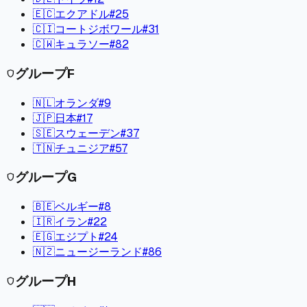
🇪🇨
エクアドル
#
25
🇨🇮
コートジボワール
#
31
🇨🇼
キュラソー
#
82
グループ
F
shield
🇳🇱
オランダ
#
9
🇯🇵
日本
#
17
🇸🇪
スウェーデン
#
37
🇹🇳
チュニジア
#
57
グループ
G
shield
🇧🇪
ベルギー
#
8
🇮🇷
イラン
#
22
🇪🇬
エジプト
#
24
🇳🇿
ニュージーランド
#
86
グループ
H
shield