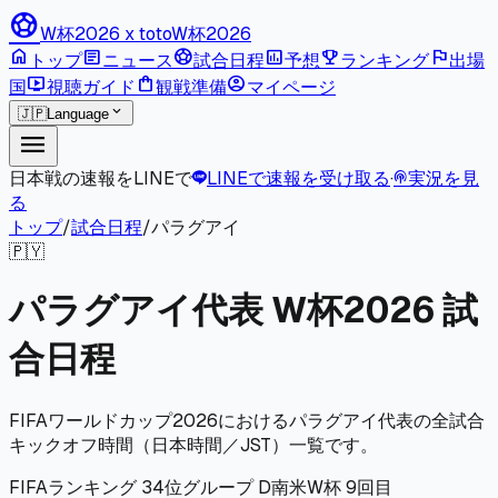
sports_soccer
W杯2026 x toto
W杯2026
home
article
sports_soccer
poll
emoji_events
flag
トップ
ニュース
試合日程
予想
ランキング
出場
live_tv
shopping_bag
account_circle
国
視聴ガイド
観戦準備
マイページ
expand_more
🇯🇵
Language
menu
日本戦の速報をLINEで
LINEで速報を受け取る
·
実況を見
podcasts
る
トップ
/
試合日程
/
パラグアイ
🇵🇾
パラグアイ代表 W杯2026 試
合日程
FIFAワールドカップ2026におけるパラグアイ代表の全試合
キックオフ時間（日本時間／JST）一覧です。
FIFAランキング 34位
グループ D
南米
W杯 9回目