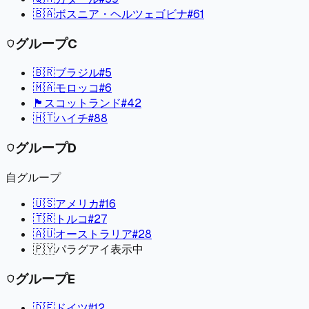
🇧🇦
ボスニア・ヘルツェゴビナ
#
61
グループ
C
shield
🇧🇷
ブラジル
#
5
🇲🇦
モロッコ
#
6
🏴󠁧󠁢󠁳󠁣󠁴󠁿
スコットランド
#
42
🇭🇹
ハイチ
#
88
グループ
D
shield
自グループ
🇺🇸
アメリカ
#
16
🇹🇷
トルコ
#
27
🇦🇺
オーストラリア
#
28
🇵🇾
パラグアイ
表示中
グループ
E
shield
🇩🇪
ドイツ
#
12