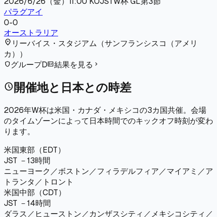
2026/6/26（金）
11:00
KO
JST
W杯 GL第3節
パラグアイ
0
-
0
オーストラリア
location_on
リーバイス・スタジアム
（
サンフランシスコ（アメリ
カ）
）
グループD
結果を見る
shield
fact_check
chevron_right
開催地と日本との時差
schedule
2026年W杯は米国・カナダ・メキシコの3カ国共催。会場
のタイムゾーンによって日本時間でのキックオフ時刻が変わ
ります。
米国東部（EDT）
JST －13時間
ニューヨーク／ボストン／フィラデルフィア／マイアミ／ア
トランタ／トロント
米国中部（CDT）
JST －14時間
ダラス／ヒューストン／カンザスシティ／メキシコシティ／