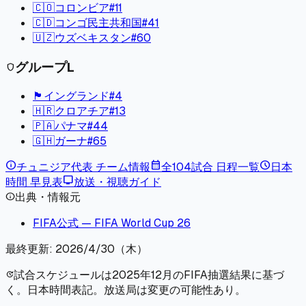
🇨🇴
コロンビア
#
11
🇨🇩
コンゴ民主共和国
#
41
🇺🇿
ウズベキスタン
#
60
グループ
L
shield
🏴󠁧󠁢󠁥󠁮󠁧󠁿
イングランド
#
4
🇭🇷
クロアチア
#
13
🇵🇦
パナマ
#
44
🇬🇭
ガーナ
#
65
info
calendar_month
schedule
チュニジア
代表 チーム情報
全104試合 日程一覧
日本
tv
時間 早見表
放送・視聴ガイド
出典・情報元
info
FIFA公式 — FIFA World Cup 26
最終更新:
2026/4/30（木）
試合スケジュールは2025年12月のFIFA抽選結果に基づ
update
く。日本時間表記。放送局は変更の可能性あり。