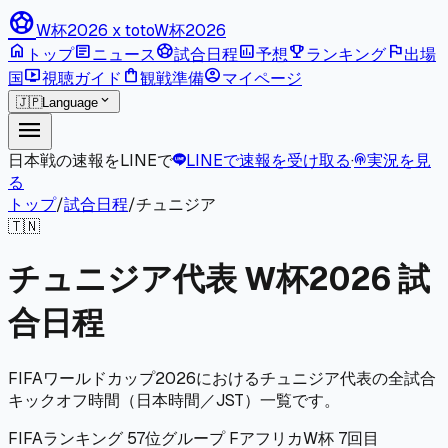
sports_soccer
W杯2026 x toto
W杯2026
home
article
sports_soccer
poll
emoji_events
flag
トップ
ニュース
試合日程
予想
ランキング
出場
live_tv
shopping_bag
account_circle
国
視聴ガイド
観戦準備
マイページ
expand_more
🇯🇵
Language
menu
日本戦の速報をLINEで
LINEで速報を受け取る
·
実況を見
podcasts
る
トップ
/
試合日程
/
チュニジア
🇹🇳
チュニジア代表 W杯2026 試
合日程
FIFAワールドカップ2026におけるチュニジア代表の全試合
キックオフ時間（日本時間／JST）一覧です。
FIFAランキング 57位
グループ F
アフリカ
W杯 7回目