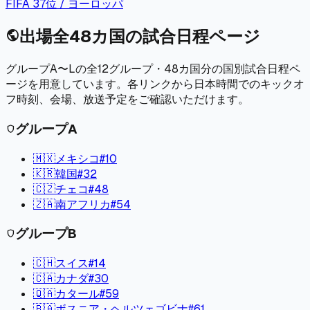
FIFA
37
位 /
ヨーロッパ
出場全48カ国の試合日程ページ
public
グループA〜Lの全12グループ・48カ国分の国別試合日程ペ
ージを用意しています。各リンクから日本時間でのキックオ
フ時刻、会場、放送予定をご確認いただけます。
グループ
A
shield
🇲🇽
メキシコ
#
10
🇰🇷
韓国
#
32
🇨🇿
チェコ
#
48
🇿🇦
南アフリカ
#
54
グループ
B
shield
🇨🇭
スイス
#
14
🇨🇦
カナダ
#
30
🇶🇦
カタール
#
59
🇧🇦
ボスニア・ヘルツェゴビナ
#
61