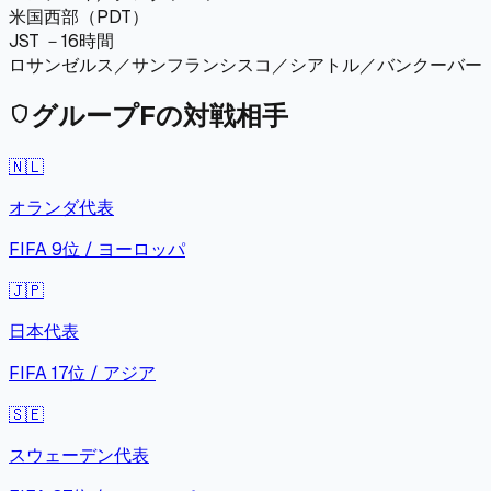
米国西部（PDT）
JST －16時間
ロサンゼルス／サンフランシスコ／シアトル／バンクーバー
グループ
F
の対戦相手
shield
🇳🇱
オランダ
代表
FIFA
9
位 /
ヨーロッパ
🇯🇵
日本
代表
FIFA
17
位 /
アジア
🇸🇪
スウェーデン
代表