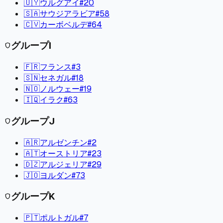
🇺🇾
ウルグアイ
#
20
🇸🇦
サウジアラビア
#
58
🇨🇻
カーボベルデ
#
64
グループ
I
shield
🇫🇷
フランス
#
3
🇸🇳
セネガル
#
18
🇳🇴
ノルウェー
#
19
🇮🇶
イラク
#
63
グループ
J
shield
🇦🇷
アルゼンチン
#
2
🇦🇹
オーストリア
#
23
🇩🇿
アルジェリア
#
29
🇯🇴
ヨルダン
#
73
グループ
K
shield
🇵🇹
ポルトガル
#
7