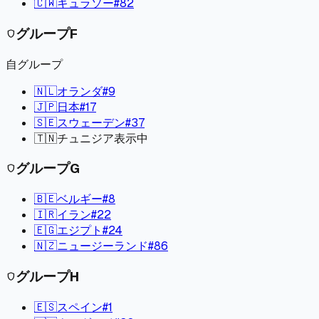
🇨🇼
キュラソー
#
82
グループ
F
shield
自グループ
🇳🇱
オランダ
#
9
🇯🇵
日本
#
17
🇸🇪
スウェーデン
#
37
🇹🇳
チュニジア
表示中
グループ
G
shield
🇧🇪
ベルギー
#
8
🇮🇷
イラン
#
22
🇪🇬
エジプト
#
24
🇳🇿
ニュージーランド
#
86
グループ
H
shield
🇪🇸
スペイン
#
1