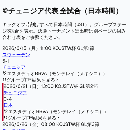
チュニジア代表 全試合（日本時間）
sports_soccer
キックオフ時刻はすべて日本時間（JST）。グループステー
ジ3試合を表示。決勝トーナメント進出時は別ページの組み
合わせ表をご参照ください。
2026/6/15（月）
11:00
KO
JST
W杯 GL第1節
スウェーデン
5
-
1
チュニジア
location_on
エスタディオBBVA
（
モンテレイ（メキシコ）
）
グループF
結果を見る
shield
fact_check
chevron_right
2026/6/21（日）
13:00
KO
JST
W杯 GL第2節
チュニジア
0
-
4
日本
location_on
エスタディオBBVA
（
モンテレイ（メキシコ）
）
グループF
結果を見る
shield
fact_check
chevron_right
2026/6/26（金）
08:00
KO
JST
W杯 GL第3節