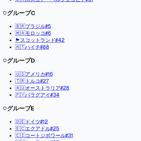
グループ
C
shield
🇧🇷
ブラジル
#
5
🇲🇦
モロッコ
#
6
🏴󠁧󠁢󠁳󠁣󠁴󠁿
スコットランド
#
42
🇭🇹
ハイチ
#
88
グループ
D
shield
🇺🇸
アメリカ
#
16
🇹🇷
トルコ
#
27
🇦🇺
オーストラリア
#
28
🇵🇾
パラグアイ
#
34
グループ
E
shield
🇩🇪
ドイツ
#
12
🇪🇨
エクアドル
#
25
🇨🇮
コートジボワール
#
31