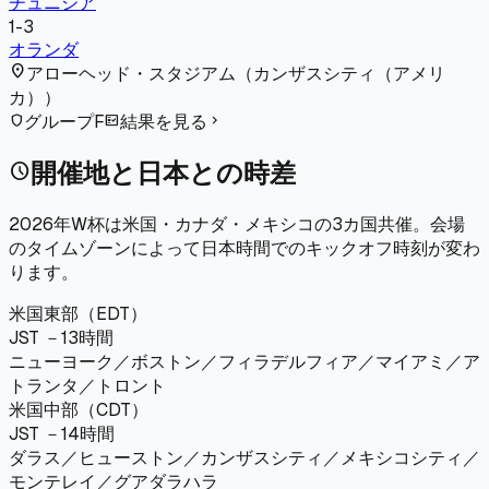
チュニジア
1
-
3
オランダ
location_on
アローヘッド・スタジアム
（
カンザスシティ（アメリ
カ）
）
グループF
結果を見る
shield
fact_check
chevron_right
開催地と日本との時差
schedule
2026年W杯は米国・カナダ・メキシコの3カ国共催。会場
のタイムゾーンによって日本時間でのキックオフ時刻が変わ
ります。
米国東部（EDT）
JST －13時間
ニューヨーク／ボストン／フィラデルフィア／マイアミ／ア
トランタ／トロント
米国中部（CDT）
JST －14時間
ダラス／ヒューストン／カンザスシティ／メキシコシティ／
モンテレイ／グアダラハラ