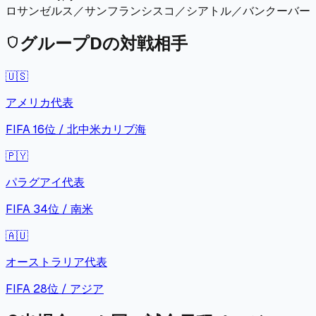
ロサンゼルス／サンフランシスコ／シアトル／バンクーバー
グループ
D
の対戦相手
shield
🇺🇸
アメリカ
代表
FIFA
16
位 /
北中米カリブ海
🇵🇾
パラグアイ
代表
FIFA
34
位 /
南米
🇦🇺
オーストラリア
代表
FIFA
28
位 /
アジア