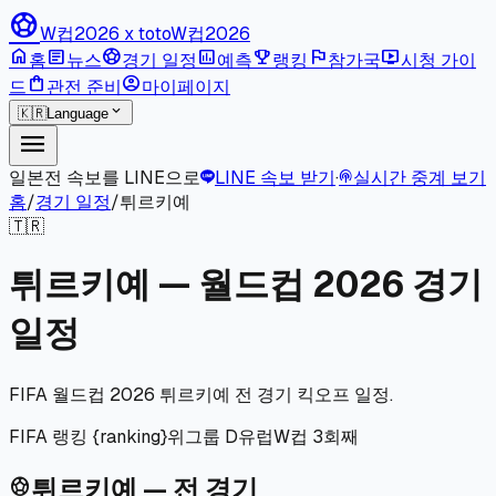
sports_soccer
W컵2026 x toto
W컵2026
home
article
sports_soccer
poll
emoji_events
flag
live_tv
홈
뉴스
경기 일정
예측
랭킹
참가국
시청 가이
shopping_bag
account_circle
드
관전 준비
마이페이지
expand_more
🇰🇷
Language
menu
일본전 속보를 LINE으로
LINE 속보 받기
·
실시간 중계 보기
podcasts
홈
/
경기 일정
/
튀르키예
🇹🇷
튀르키예 — 월드컵 2026 경기
일정
FIFA 월드컵 2026 튀르키예 전 경기 킥오프 일정.
FIFA 랭킹 {ranking}위
그룹 D
유럽
W컵 3회째
튀르키예 — 전 경기
sports_soccer