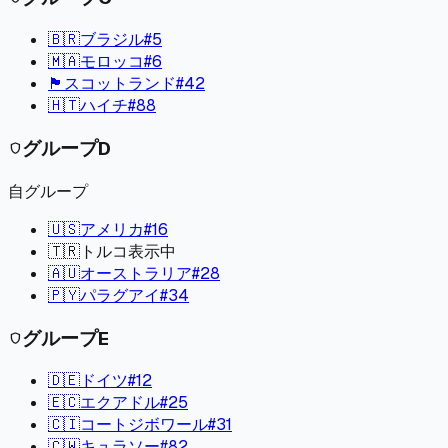
🇧🇷
ブラジル
#
5
🇲🇦
モロッコ
#
6
🏴󠁧󠁢󠁳󠁣󠁴󠁿
スコットランド
#
42
🇭🇹
ハイチ
#
88
グループ
D
shield
自グループ
🇺🇸
アメリカ
#
16
🇹🇷
トルコ
表示中
🇦🇺
オーストラリア
#
28
🇵🇾
パラグアイ
#
34
グループ
E
shield
🇩🇪
ドイツ
#
12
🇪🇨
エクアドル
#
25
🇨🇮
コートジボワール
#
31
🇨🇼
キュラソー
#
82