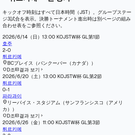
キックオフ時刻はすべて日本時間（JST）。グループステー
ジ3試合を表示。決勝トーナメント進出時は別ページの組み
合わせ表をご参照ください。
2026/6/14（日）
13:00
KO
JST
W杯 GL第1節
호주
2
-
0
튀르키예
location_on
BCプレイス
（
バンクーバー（カナダ）
）
D조
결과 보기
shield
fact_check
chevron_right
2026/6/20（土）
13:00
KO
JST
W杯 GL第2節
튀르키예
0
-
1
파라과이
location_on
リーバイス・スタジアム
（
サンフランシスコ（アメリ
カ）
）
D조
결과 보기
shield
fact_check
chevron_right
2026/6/26（金）
11:00
KO
JST
W杯 GL第3節
튀르키예