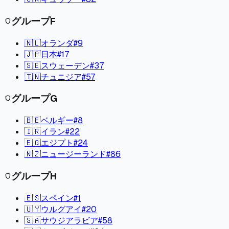
グループ
F
shield
🇳🇱
オランダ
#
9
🇯🇵
日本
#
17
🇸🇪
スウェーデン
#
37
🇹🇳
チュニジア
#
57
グループ
G
shield
🇧🇪
ベルギー
#
8
🇮🇷
イラン
#
22
🇪🇬
エジプト
#
24
🇳🇿
ニュージーランド
#
86
グループ
H
shield
🇪🇸
スペイン
#
1
🇺🇾
ウルグアイ
#
20
🇸🇦
サウジアラビア
#
58