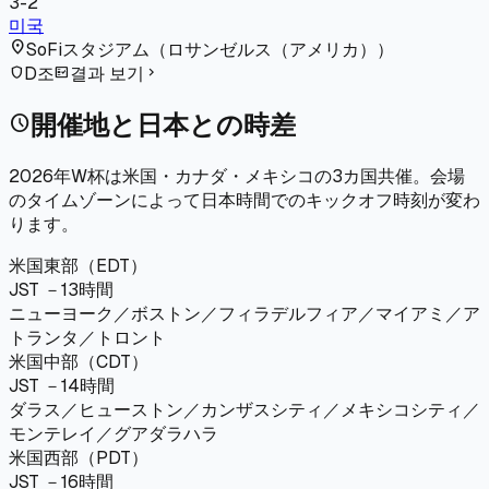
3
-
2
미국
location_on
SoFiスタジアム
（
ロサンゼルス（アメリカ）
）
D조
결과 보기
shield
fact_check
chevron_right
開催地と日本との時差
schedule
2026年W杯は米国・カナダ・メキシコの3カ国共催。会場
のタイムゾーンによって日本時間でのキックオフ時刻が変わ
ります。
米国東部（EDT）
JST －13時間
ニューヨーク／ボストン／フィラデルフィア／マイアミ／ア
トランタ／トロント
米国中部（CDT）
JST －14時間
ダラス／ヒューストン／カンザスシティ／メキシコシティ／
モンテレイ／グアダラハラ
米国西部（PDT）
JST －16時間