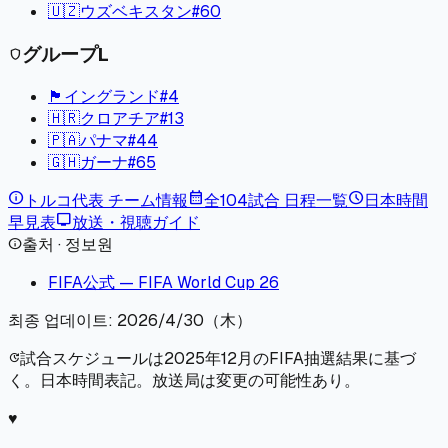
🇺🇿
ウズベキスタン
#
60
グループ
L
shield
🏴󠁧󠁢󠁥󠁮󠁧󠁿
イングランド
#
4
🇭🇷
クロアチア
#
13
🇵🇦
パナマ
#
44
🇬🇭
ガーナ
#
65
info
calendar_month
schedule
トルコ
代表 チーム情報
全104試合 日程一覧
日本時間
tv
早見表
放送・視聴ガイド
출처 · 정보원
info
FIFA公式 — FIFA World Cup 26
최종 업데이트:
2026/4/30（木）
試合スケジュールは2025年12月のFIFA抽選結果に基づ
update
く。日本時間表記。放送局は変更の可能性あり。
♥