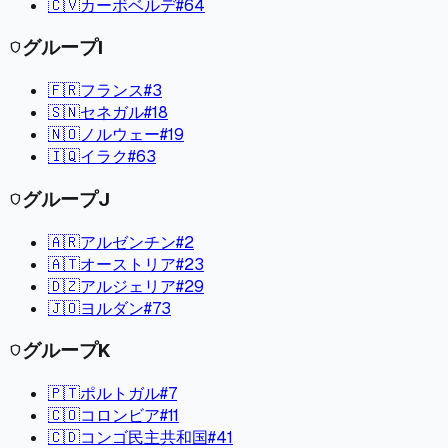
🇨🇻
カーボベルデ
#
64
グループ
I
shield
🇫🇷
フランス
#
3
🇸🇳
セネガル
#
18
🇳🇴
ノルウェー
#
19
🇮🇶
イラク
#
63
グループ
J
shield
🇦🇷
アルゼンチン
#
2
🇦🇹
オーストリア
#
23
🇩🇿
アルジェリア
#
29
🇯🇴
ヨルダン
#
73
グループ
K
shield
🇵🇹
ポルトガル
#
7
🇨🇴
コロンビア
#
11
🇨🇩
コンゴ民主共和国
#
41