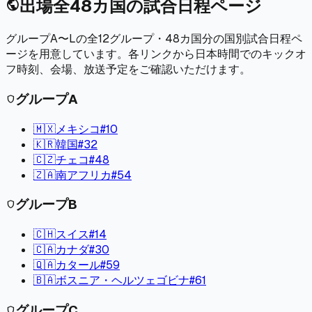
出場全48カ国の試合日程ページ
public
グループA〜Lの全12グループ・48カ国分の国別試合日程ペ
ージを用意しています。各リンクから日本時間でのキックオ
フ時刻、会場、放送予定をご確認いただけます。
グループ
A
shield
🇲🇽
メキシコ
#
10
🇰🇷
韓国
#
32
🇨🇿
チェコ
#
48
🇿🇦
南アフリカ
#
54
グループ
B
shield
🇨🇭
スイス
#
14
🇨🇦
カナダ
#
30
🇶🇦
カタール
#
59
🇧🇦
ボスニア・ヘルツェゴビナ
#
61
グループ
C
shield